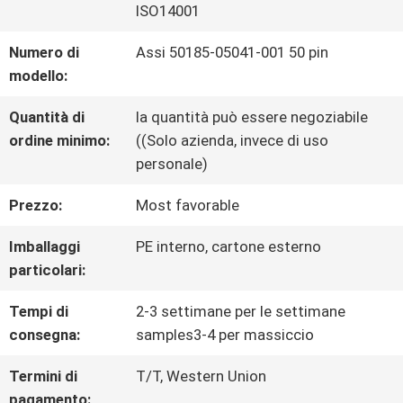
ISO14001
VISITA
Numero di
Assi 50185-05041-001 50 pin
modello:
DELLA
Quantità di
la quantità può essere negoziabile
FABBRICA
ordine minimo:
((Solo azienda, invece di uso
personale)
CONTROLLO
Prezzo:
Most favorable
DELLA
Imballaggi
PE interno, cartone esterno
particolari:
QUALITÀ
Tempi di
2-3 settimane per le settimane
consegna:
samples3-4 per massiccio
CONTATTACI
Termini di
T/T, Western Union
pagamento: