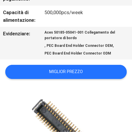
NOTIZIE
Capacità di
500,000pcs/week
alimentazione:
CASI
Aces 50185-05041-001 Collegamento del
Evidenziare:
portatore di bordo
CHIEDI
,
,
PEC Board End Holder Connector OEM
PEC Board End Holder Connector ODM
UN
PREVENTIVO
MIGLIOR PREZZO
MAPPA
DEL
SITO