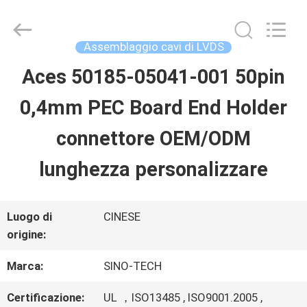
Shenzhen
Sino-
Media
Technology
Assemblaggio cavi di LVDS
Co.,
Ltd..
Aces 50185-05041-001 50pin
CASA.
All
Rights
0,4mm PEC Board End Holder
Reserved.
PRODOTTI
connettore OEM/ODM
lunghezza personalizzare
VIDEO
Luogo di
CINESE
SU
origine:
DI
Marca:
SINO-TECH
NOI
Certificazione:
UL ，ISO13485 , ISO9001.2005 ,