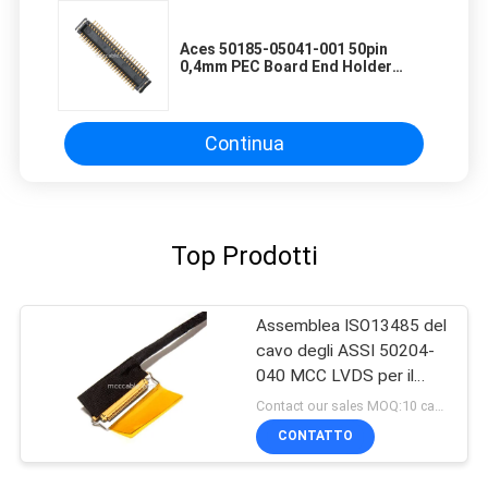
Aces 50185-05041-001 50pin
0,4mm PEC Board End Holder
connettore OEM/ODM lunghezza
personalizzare
Continua
Top Prodotti
Assemblea ISO13485 del
cavo degli ASSI 50204-
040 MCC LVDS per il
monitor medico
Contact our sales MOQ:10 campioni
dell'affissione a cristalli
CONTATTO
liquidi