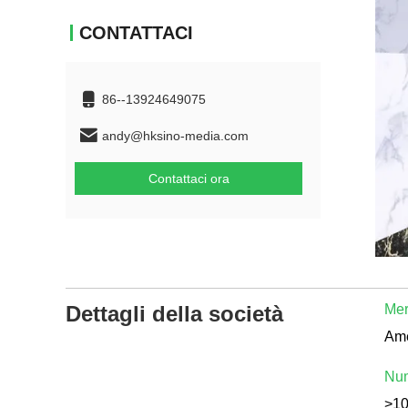
CONTATTACI
86--13924649075
andy@hksino-media.com
Contattaci ora
Dettagli della società
Mer
Num
>1