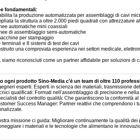
e fondamentali:
abilita la produzione automatizzata per assemblaggi di cavi mic
pliata la struttura a oltre 2.000 piedi quadrati con attrezzature a
nee automatiche mini coassiali
nee di assemblaggio semi-automatiche
cchine per stampaggio
erminali e 8 sistemi di test dei cavi
struito una comprovata esperienza nei settori medicale, elettro
 siamo riconosciuti come un partner affidabile per soluzioni di ca
ro ogni prodotto Sino-Media c'è un team di oltre 110 professio
gegneri esperti: Esperti in scienza dei materiali, trasmissione 
cnici qualificati: Formati nell'assemblaggio di precisione e nel
ecialisti del controllo qualità: Che garantiscono la conformità a
ustomer Success Manager: Partner reattivi che comprendono i tuo
nalizzate.
stra missione ci guida: Migliorare continuamente la qualità dei pr
neggiare i materiali e le tecnologie che alimentano le innovazi