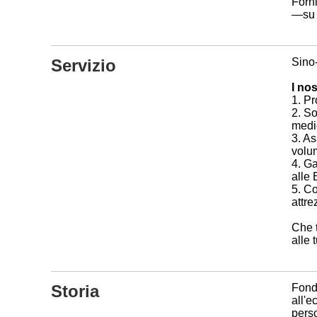
Forn
—su m
Servizio
Sino
I nos
1. Pr
2. So
medi
3. As
volu
4. Ga
alle 
5. Co
attre
Che t
alle 
Storia
Fonda
all'e
pers