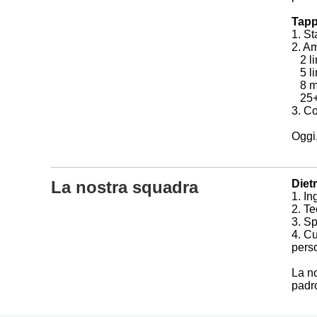
Tapp
1. St
2. Am
2 li
5 li
8 ma
25+ t
3. Co
Oggi,
La nostra squadra
Diet
1. In
2. Te
3. Sp
4. C
perso
La no
padro