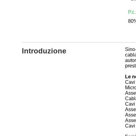
P.c
80%
Introduzione
Sino-
cabla
autom
prest
Le n
Cavi
Micro
Asse
Cabla
Cavi 
Asse
Asse
Assem
Cavi