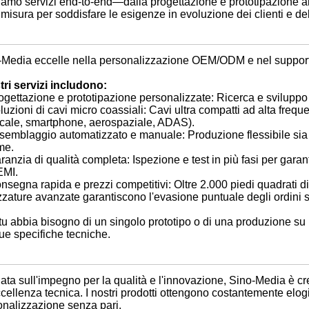
iamo servizi end-to-end—dalla progettazione e prototipazione a
isura per soddisfare le esigenze in evoluzione dei clienti e del
-Media eccelle nella personalizzazione OEM/ODM e nel supporto
tri servizi includono:
ogettazione e prototipazione personalizzate: Ricerca e sviluppo 
luzioni di cavi micro coassiali: Cavi ultra compatti ad alta freq
cale, smartphone, aerospaziale, ADAS).
semblaggio automatizzato e manuale: Produzione flessibile sia 
me.
ranzia di qualità completa: Ispezione e test in più fasi per garant
EMI.
nsegna rapida e prezzi competitivi: Oltre 2.000 piedi quadrati d
zzature avanzate garantiscono l'evasione puntuale degli ordini 
u abbia bisogno di un singolo prototipo o di una produzione su l
tue specifiche tecniche.
ta sull'impegno per la qualità e l'innovazione, Sino-Media è cre
ccellenza tecnica. I nostri prodotti ottengono costantemente elogi
onalizzazione senza pari.