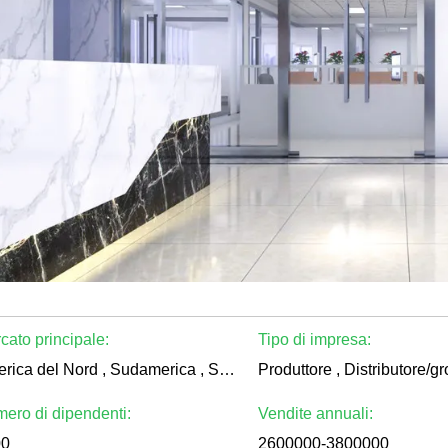
cato principale:
Tipo di impresa:
America del Nord , Sudamerica , Sud-Est asiatico , In tutto il mondo
ero di dipendenti:
Vendite annuali:
00
2600000-3800000