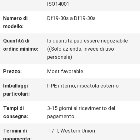
ISO14001
VISITA
Numero di
Df19-30s a Df19-30s
modello:
DELLA
Quantità di
la quantità può essere negoziabile
FABBRICA
ordine minimo:
((Solo azienda, invece di uso
personale)
CONTROLLO
Prezzo:
Most favorable
DELLA
Imballaggi
Il PE interno, inscatola esterno
particolari:
QUALITÀ
Tempi di
3-15 giorni al ricevimento del
consegna:
pagamento
CONTATTACI
Termini di
T / T, Western Union
pagamento: