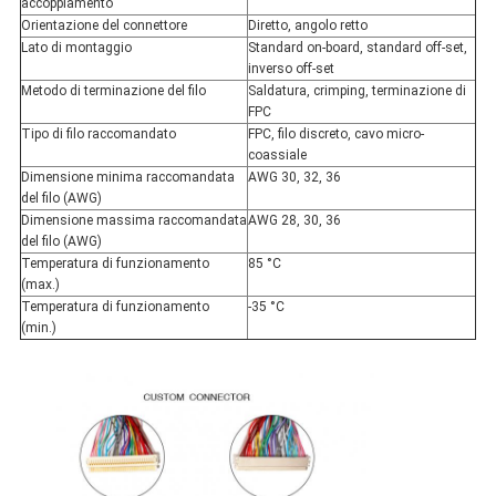
accoppiamento
Orientazione del connettore
Diretto, angolo retto
Lato di montaggio
Standard on-board, standard off-set,
inverso off-set
Metodo di terminazione del filo
Saldatura, crimping, terminazione di
FPC
Tipo di filo raccomandato
FPC, filo discreto, cavo micro-
coassiale
Dimensione minima raccomandata
AWG 30, 32, 36
del filo (AWG)
Dimensione massima raccomandata
AWG 28, 30, 36
del filo (AWG)
Temperatura di funzionamento
85 °C
(max.)
Temperatura di funzionamento
-35 °C
(min.)