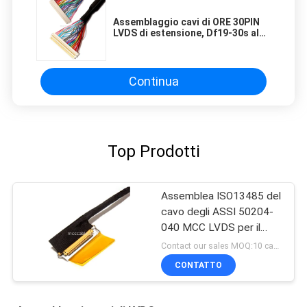
Assemblaggio cavi di ORE 30PIN
LVDS di estensione, Df19-30s al
cavo discreto di Lvds del cavo di
Df19-30s
Continua
Top Prodotti
Assemblea ISO13485 del
cavo degli ASSI 50204-
040 MCC LVDS per il
monitor medico
Contact our sales MOQ:10 campioni
dell'affissione a cristalli
CONTATTO
liquidi