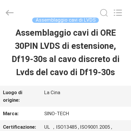
Shenzhen
Sino-
Media
Technology
Assemblaggio cavi di LVDS
Co.,
Ltd..
Assemblaggio cavi di ORE
CASA.
All
Rights
30PIN LVDS di estensione,
Reserved.
PRODOTTI
Df19-30s al cavo discreto di
Lvds del cavo di Df19-30s
VIDEO
Luogo di
La Cina
SU
origine:
DI
Marca:
SINO-TECH
NOI
Certificazione:
UL ，ISO13485 , ISO9001.2005 ,