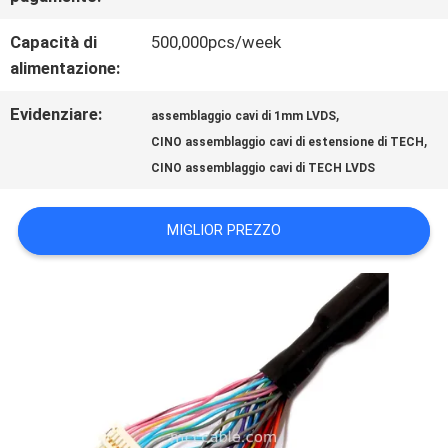
NOTIZIE
Capacità di
500,000pcs/week
alimentazione:
CASI
Evidenziare:
,
assemblaggio cavi di 1mm LVDS
,
CINO assemblaggio cavi di estensione di TECH
CHIEDI
CINO assemblaggio cavi di TECH LVDS
UN
MIGLIOR PREZZO
PREVENTIVO
MAPPA
DEL
SITO