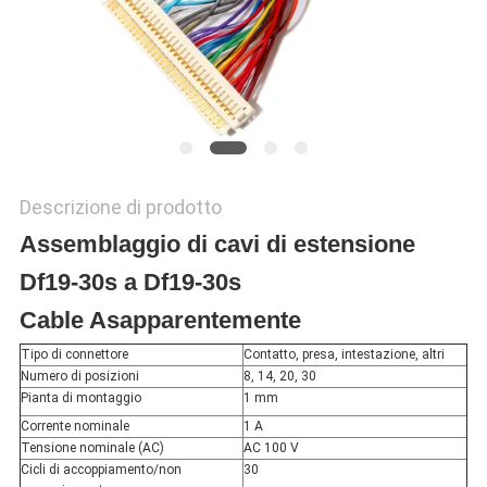
POLITICA
SULLA
PRIVACY
Descrizione di prodotto
Assemblaggio di cavi di estensione
Df19-30s a Df19-30s
Cable As
apparentemente
Tipo di connettore
Contatto, presa, intestazione, altri
Numero di posizioni
8, 14, 20, 30
Pianta di montaggio
1 mm
Corrente nominale
1 A
Tensione nominale (AC)
AC 100 V
Cicli di accoppiamento/non
30