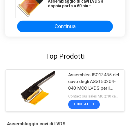
Assemblaggio di cavi LVDS a
doppia porta a 60 pin -
Microcoassiale ultrafine 36AWG
Continua
Top Prodotti
Assemblea ISO13485 del
cavo degli ASSI 50204-
040 MCC LVDS per il
monitor medico
Contact our sales MOQ:10 campioni
dell'affissione a cristalli
CONTATTO
liquidi
Assemblaggio cavi di LVDS