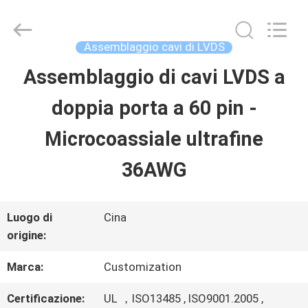
Shenzhen
Sino-
Media
Technology
Assemblaggio cavi di LVDS
Co.,
Ltd..
Assemblaggio di cavi LVDS a
CASA.
All
Rights
doppia porta a 60 pin -
Reserved.
PRODOTTI
Microcoassiale ultrafine
36AWG
VIDEO
Luogo di
Cina
SU
origine:
DI
Marca:
Customization
NOI
Certificazione:
UL ，ISO13485 , ISO9001.2005 ,