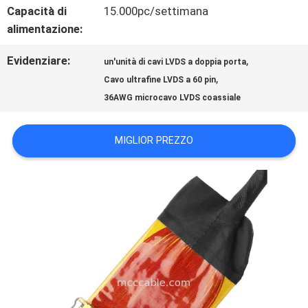
NOTIZIE
Capacità di
15.000pc/settimana
alimentazione:
CASI
Evidenziare:
,
un'unità di cavi LVDS a doppia porta
,
Cavo ultrafine LVDS a 60 pin
36AWG microcavo LVDS coassiale
CHIEDI
UN
MIGLIOR PREZZO
PREVENTIVO
MAPPA
DEL
SITO