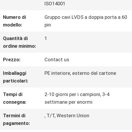
ISO14001
VISITA
Numero di
Gruppo cavi LVDS a doppia porta a 60
modello:
pin
DELLA
Quantità di
1
FABBRICA
ordine minimo:
Prezzo:
Contact us
CONTROLLO
Imballaggi
PE interiore, esterno del cartone
DELLA
particolari:
QUALITÀ
Tempi di
2-10 giorni per i campioni, 3-4
consegna:
settimane per enormi
CONTATTACI
Termini di
, T/T, Western Union
pagamento: