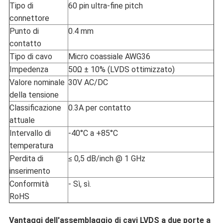
Tipo di
60 pin ultra-fine pitch
connettore
Punto di
0.4 mm
contatto
Tipo di cavo
Micro coassiale AWG36
Impedenza
50Ω ± 10% (LVDS ottimizzato)
Valore nominale
30V AC/DC
della tensione
Classificazione
0.3A per contatto
attuale
Intervallo di
-40°C a +85°C
temperatura
Perdita di
≤ 0,5 dB/inch @ 1 GHz
inserimento
Conformità
- Sì, sì.
RoHS
Vantaggi dell'assemblaggio di cavi LVDS a due porte a