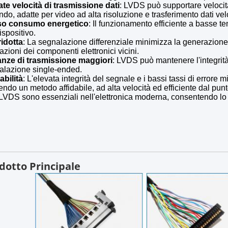
ate velocità di trasmissione dati
: LVDS può supportare velocità 
do, adatte per video ad alta risoluzione e trasferimento dati vel
o consumo energetico
: Il funzionamento efficiente a basse te
ispositivo.
ridotta
: La segnalazione differenziale minimizza la generazione 
azioni dei componenti elettronici vicini.
anze di trasmissione maggiori
: LVDS può mantenere l'integrità
alazione single-ended.
abilità
: L'elevata integrità del segnale e i bassi tassi di errore m
ndo un metodo affidabile, ad alta velocità ed efficiente dal punto
LVDS sono essenziali nell'elettronica moderna, consentendo lo sv
dotto Principale