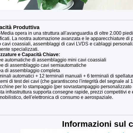
cità Produttiva
Media opera in una struttura all'avanguardia di oltre 2.000 piedi
ficati. La nostra automazione avanzata e le apparecchiature di 
 cavi coassiali, assemblaggi di cavi LVDS e cablaggi personalizz
ente specializzati.
ezzature e Capacità Chiave:
ee automatiche di assemblaggio mini cavi coassiali
nee di assemblaggio cavi semiautomatiche
nea di assemblaggio completa
minali automatici + 12 terminali manuali + 6 terminali di spellatu
temi di test dei cavi (che garantiscono l'integrità del segnale al
cchine per lo stampaggio (per sovrastampaggio personalizzato 
a infrastruttura supporta consegne rapide, prezzi competitivi e
obilistico, dell'elettronica di consumo e aerospaziale.
Informazioni sul