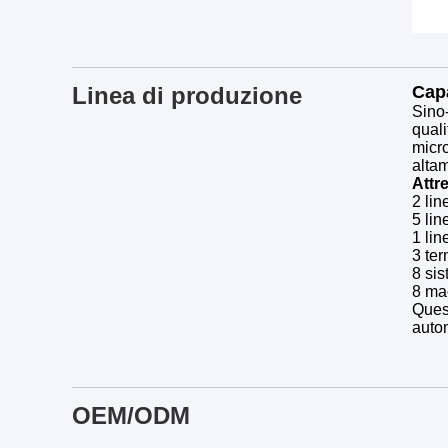
Linea di produzione
Capa
Sino-
quali
micro
altam
Attr
2 lin
5 li
1 li
3 ter
8 sis
8 ma
Quest
autom
OEM/ODM