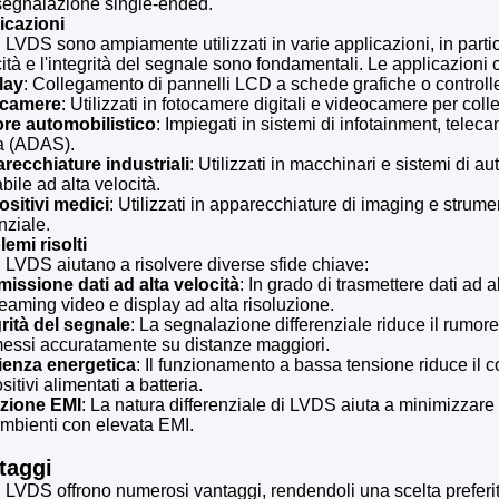
 segnalazione single-ended.
icazioni
i LVDS sono ampiamente utilizzati in varie applicazioni, in partico
ità e l'integrità del segnale sono fondamentali. Le applicazioni
lay
: Collegamento di pannelli LCD a schede grafiche o controlle
ocamere
: Utilizzati in fotocamere digitali e videocamere per col
ore automobilistico
: Impiegati in sistemi di infotainment, telec
a (ADAS).
recchiature industriali
: Utilizzati in macchinari e sistemi di
abile ad alta velocità.
ositivi medici
: Utilizzati in apparecchiature di imaging e strumen
nziale.
emi risolti
i LVDS aiutano a risolvere diverse sfide chiave:
missione dati ad alta velocità
: In grado di trasmettere dati ad 
reaming video e display ad alta risoluzione.
grità del segnale
: La segnalazione differenziale riduce il rumor
messi accuratamente su distanze maggiori.
cienza energetica
: Il funzionamento a bassa tensione riduce il 
sitivi alimentati a batteria.
zione EMI
: La natura differenziale di LVDS aiuta a minimizzare
ambienti con elevata EMI.
taggi
i LVDS offrono numerosi vantaggi, rendendoli una scelta preferit