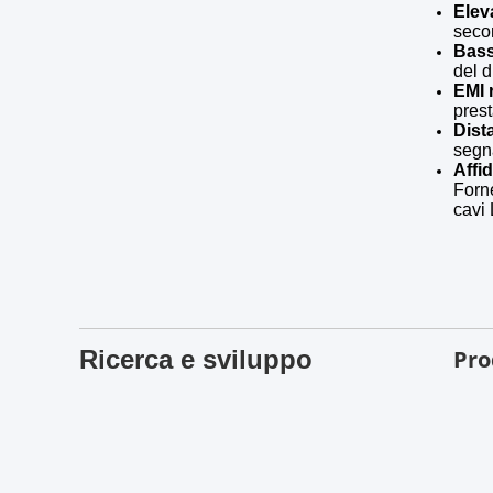
Elev
secon
Bass
del d
EMI 
prest
Dist
segn
Affid
Forne
cavi 
Ricerca e sviluppo
Pro