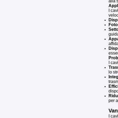
alla
Appl
I cav
veloc
Disp
Fot
Sett
guid
Appa
affid
Disp
esse
Probl
I cav
Tras
lo st
Inte
tras
Effi
dispo
Ridu
per 
Van
I cav