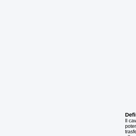
Defi
Il ca
poten
trasf