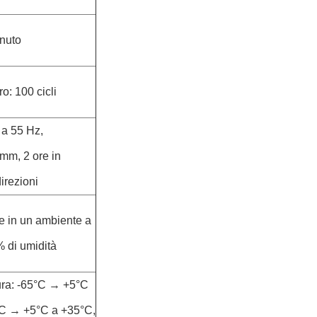
nuto
ro: 100 cicli
 a 55 Hz,
 mm, 2 ore in
irezioni
e in un ambiente a
 di umidità
ura: -65°C → +5°C
C → +5°C a +35°C,