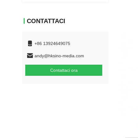
CONTATTACI
+86 13924649075
andy@hksino-media.com
Contattaci ora