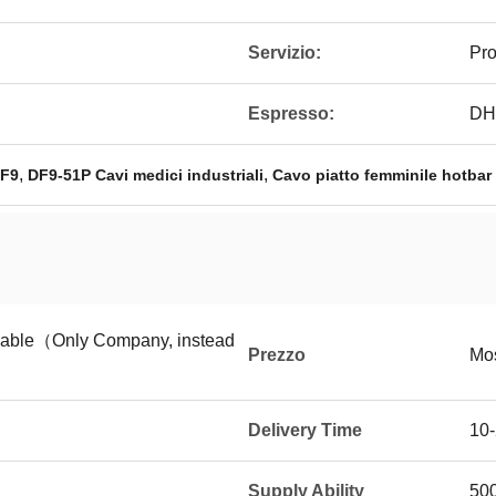
Servizio:
Pro
Espresso:
DH
,
,
DF9
DF9-51P Cavi medici industriali
Cavo piatto femminile hotbar 
tiable（Only Company, instead
Prezzo
Mos
Delivery Time
10-
Supply Ability
50