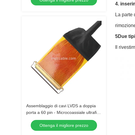
Ottenga il migliore prezzo
4. inser
La parte 
rimozione
5Due tip
Il rivest
Assemblaggio di cavi LVDS a doppia
porta a 60 pin - Microcoassiale ultrafine
36AWG
Ottenga il migliore prezzo