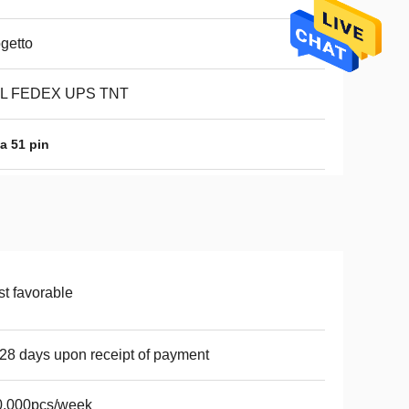
getto
L FEDEX UPS TNT
a 51 pin
t favorable
28 days upon receipt of payment
0,000pcs/week