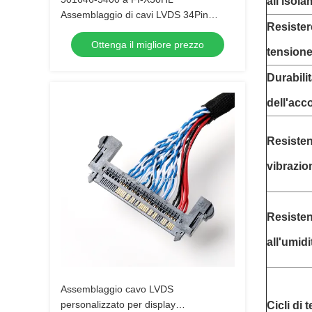
all'isol
Assemblaggio di cavi LVDS 34Pin
Resister
UL20276 10 coppia
Ottenga il migliore prezzo
tension
Durabili
dell'ac
Resisten
vibrazio
Resiste
all'umidi
Assemblaggio cavo LVDS
personalizzato per display
Cicli di