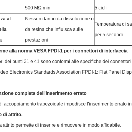
500 MΩ min
5 cicli
za al
Nessun danno da dissoluzione o
Temperatura di sa
ella
da resina che influisca sulle
per 5 secondi
a
prestazioni
rme alla norma VESA FPDI-1 per i connettori di interfaccia
ori dei punti 31 e 41 sono conformi alle specifiche dei connetto
eo Electronics Standards Association FPDI-1: Flat Panel Display
nzione completa dell'inserimento errato
di accoppiamento trapezoidale impedisce l'inserimento errato 
 di attrito.
 a attrito permette di inserire e rimuovere in modo affidabile.