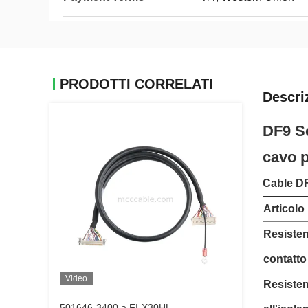
PRODOTTI CORRELATI
Descri
DF9 Se
cavo p
Cable DF
Articolo
Resisten
contatto
Video
Resiste
501646-3400 a FI-X30HL