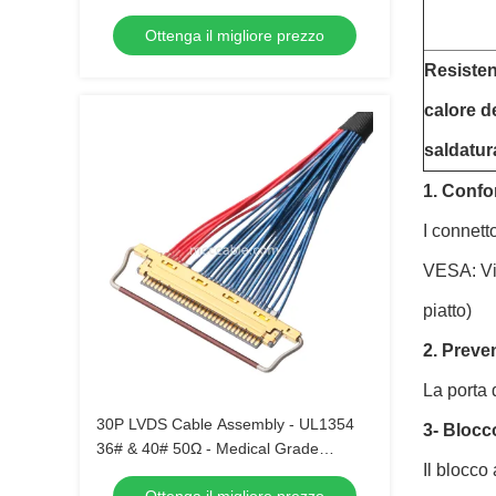
P320HVN02.0 con JAE e DF13
Ottenga il migliore prezzo
Resisten
calore d
saldatur
1. Confo
I connett
VESA: Vid
piatto)
2. Preve
La porta 
30P LVDS Cable Assembly - UL1354
3- Blocco
36# & 40# 50Ω - Medical Grade
Il blocco
Compatible