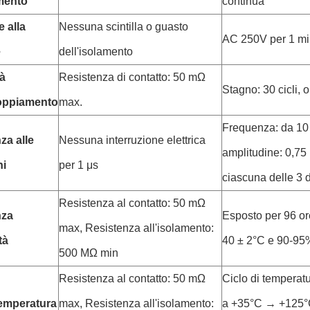
amento
continua
e alla
Nessuna scintilla o guasto
AC 250V per 1 mi
e
dell'isolamento
tà
Resistenza di contatto: 50 mΩ
Stagno: 30 cicli, o
coppiamento
max.
Frequenza: da 10
za alle
Nessuna interruzione elettrica
amplitudine: 0,75
ni
per 1 μs
ciascuna delle 3 d
Resistenza al contatto: 50 mΩ
nza
Esposto per 96 or
max, Resistenza all'isolamento:
tà
40 ± 2°C e 90-95%
500 MΩ min
Resistenza al contatto: 50 mΩ
Ciclo di temperat
 temperatura
max, Resistenza all'isolamento:
a +35°C → +125°