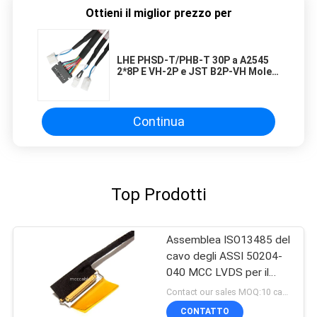
Ottieni il miglior prezzo per
LHE PHSD-T/PHB-T 30P a A2545
2*8P E VH-2P e JST B2P-VH Molex
35155-0400 HSG 24AWG OEM/ODM
ROHS
Continua
Top Prodotti
Assemblea ISO13485 del
cavo degli ASSI 50204-
040 MCC LVDS per il
monitor medico
Contact our sales MOQ:10 campioni
dell'affissione a cristalli
CONTATTO