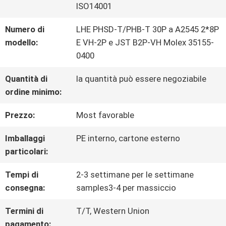
ISO14001
VISITA
Numero di
LHE PHSD-T/PHB-T 30P a A2545 2*8P
modello:
E VH-2P e JST B2P-VH Molex 35155-
DELLA
0400
FABBRICA
Quantità di
la quantità può essere negoziabile
ordine minimo:
CONTROLLO
Prezzo:
Most favorable
DELLA
Imballaggi
PE interno, cartone esterno
particolari:
QUALITÀ
Tempi di
2-3 settimane per le settimane
consegna:
samples3-4 per massiccio
CONTATTACI
Termini di
T/T, Western Union
pagamento: