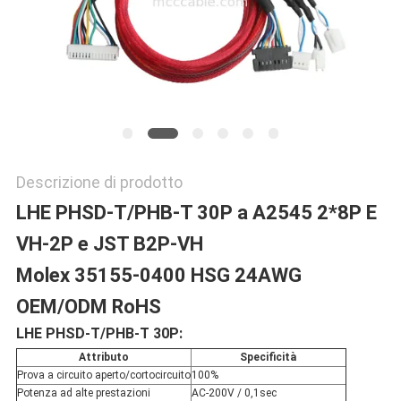
POLITICA
SULLA
PRIVACY
Descrizione di prodotto
LHE PHSD-T/PHB-T 30P a A2545 2*8P E
VH-2P e JST B2P-VH
Molex 35155-0400 HSG 24AWG
OEM/ODM RoHS
LHE PHSD-T/PHB-T 30P:
Attributo
Specificità
Prova a circuito aperto/cortocircuito
100%
Potenza ad alte prestazioni
AC-200V / 0,1sec