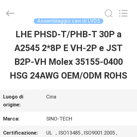
Shenzhen
Sino-
Media
Technology
Assemblaggio cavi di LVDS
Co.,
Ltd..
LHE PHSD-T/PHB-T 30P a
CASA.
All
Rights
A2545 2*8P E VH-2P e JST
Reserved.
PRODOTTI
B2P-VH Molex 35155-0400
HSG 24AWG OEM/ODM ROHS
VIDEO
Luogo di
Cina
SU
origine:
DI
Marca:
SINO-TECH
NOI
Certificazione:
UL ，ISO13485 , ISO9001.2005 ,