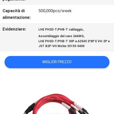
NOTIZIE
Capacità di
500,000pcs/week
alimentazione:
CASI
Evidenziare:
,
LHE PHSD-T/PHB-T cablaggio
,
Assemblaggio del cavo 24AWG
CHIEDI
LHE PHSD-T/PHB-T 30P a A2545 2*8P E VH-2P e
JST B2P-VH Molex 35155-0400
UN
PREVENTIVO
MIGLIOR PREZZO
MAPPA
DEL
SITO