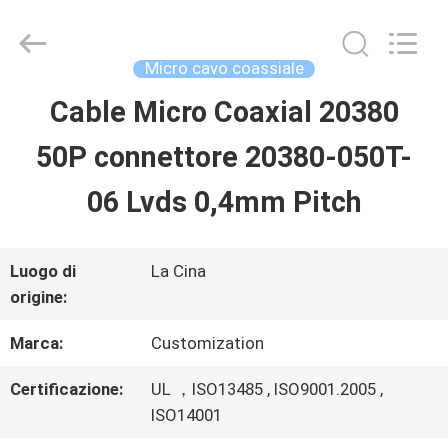
Shenzhen
Sino-
Media
Technology
Micro cavo coassiale
Co.,
Ltd..
Cable Micro Coaxial 20380
CASA.
All
Rights
50P connettore 20380-050T-
Reserved.
PRODOTTI
06 Lvds 0,4mm Pitch
VIDEO
Luogo di
La Cina
origine:
SU
Marca:
Customization
DI
Certificazione:
UL ，ISO13485 , ISO9001.2005 ,
ISO14001
NOI