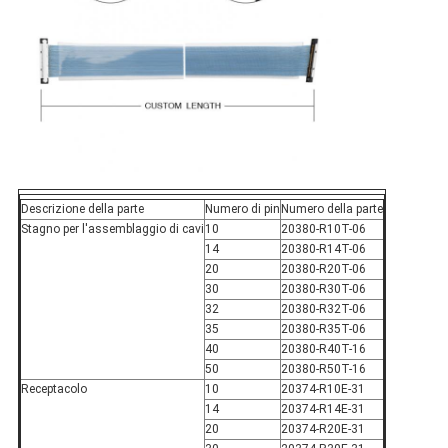
Descrizione della parte
Numero di pin
Numero della parte
Stagno per l'assemblaggio di cavi
10
20380-R10T-06
14
20380-R14T-06
20
20380-R20T-06
30
20380-R30T-06
32
20380-R32T-06
35
20380-R35T-06
40
20380-R40T-16
50
20380-R50T-16
Receptacolo
10
20374-R10E-31
14
20374-R14E-31
20
20374-R20E-31