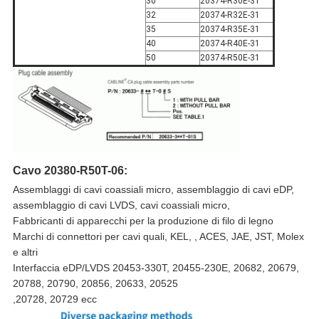
30
20374-R30E-31
32
20374-R32E-31
35
20374-R35E-31
40
20374-R40E-31
50
20374-R50E-31
Cavo 20380-R50T-06:
Assemblaggi di cavi coassiali micro, assemblaggio di cavi eDP,
assemblaggio di cavi LVDS, cavi coassiali micro,
Fabbricanti di apparecchi per la produzione di filo di legno
Marchi di connettori per cavi quali, KEL, , ACES, JAE, JST, Molex
e altri
Interfaccia eDP/LVDS 20453-330T, 20455-230E, 20682, 20679,
20788, 20790, 20856, 20633, 20525
,20728, 20729 ecc