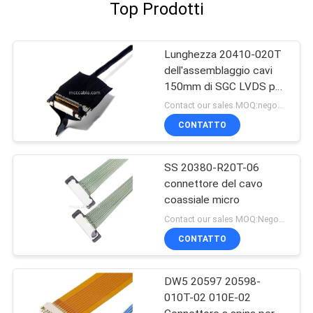
Top Prodotti
Lunghezza 20410-020T
dell'assemblaggio cavi
150mm di SGC LVDS per
lo schermo LCD
Contact our sales MOQ:negoziabile
CONTATTO
SS 20380-R20T-06
connettore del cavo
coassiale micro
Contact our sales MOQ:Negoziabile
CONTATTO
DW5 20597 20598-
010T-02 010E-02