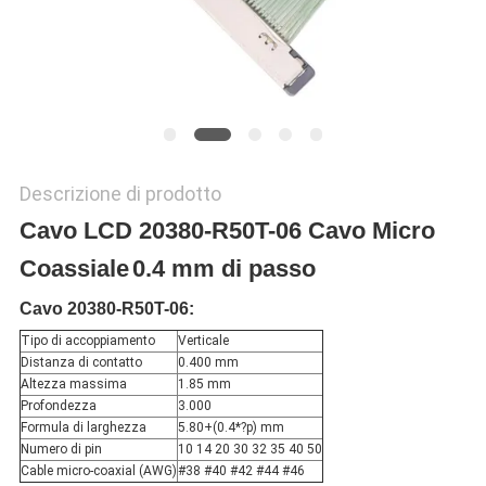
POLITICA
SULLA
PRIVACY
Descrizione di prodotto
Cavo LCD 20380-R50T-06 Cavo Micro
Coassiale
0.4 mm di passo
Cavo 20380-R50T-06:
Tipo di accoppiamento
Verticale
Distanza di contatto
0.400 mm
Altezza massima
1.85 mm
Profondezza
3.000
Formula di larghezza
5.80+(0.4*?p) mm
Numero di pin
10 14 20 30 32 35 40 50
Cable micro-coaxial (AWG)
#38 #40 #42 #44 #46