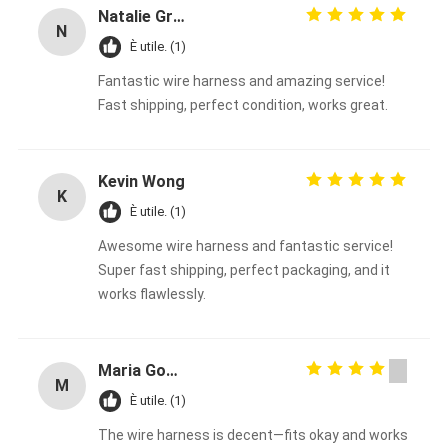
Natalie Green
N
È utile. (1)
Fantastic wire harness and amazing service!
Fast shipping, perfect condition, works great.
Kevin Wong
K
È utile. (1)
Awesome wire harness and fantastic service!
Super fast shipping, perfect packaging, and it
works flawlessly.
Maria Gonzalez
M
È utile. (1)
The wire harness is decent—fits okay and works