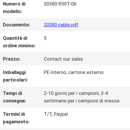
Numero di
20380-R50T-06
modello:
VISITA
Documento:
20380 cable.pdf
DELLA
Quantità di
5
FABBRICA
ordine minimo:
Prezzo:
Contact our sales
CONTROLLO
Imballaggi
PE interno, cartone esterno
DELLA
particolari:
QUALITÀ
Tempi di
2-10 giorni per i campioni, 3-4
consegna:
settimane per i campioni di massa
CONTATTACI
Termini di
T/T, Paypal
pagamento: