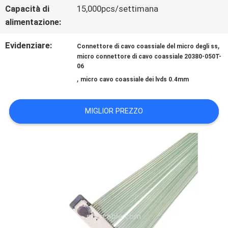
NOTIZIE
Capacità di
15,000pcs/settimana
alimentazione:
CASI
Evidenziare:
,
Connettore di cavo coassiale del micro degli ss
micro connettore di cavo coassiale 20380-050T-
06
CHIEDI
,
micro cavo coassiale dei lvds 0.4mm
UN
MIGLIOR PREZZO
PREVENTIVO
MAPPA
DEL
SITO