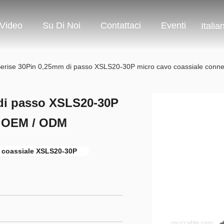
Video
Su Di Noi
Contattaci
Eventi
Italia
erise 30Pin 0,25mm di passo XSLS20-30P micro cavo coassiale conn
di passo XSLS20-30P
e OEM / ODM
 coassiale XSLS20-30P