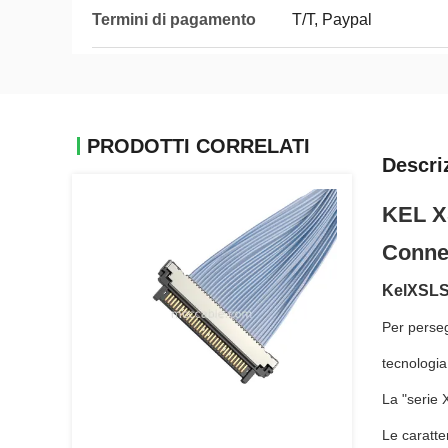
Termini di pagamento
T/T, Paypal
PRODOTTI CORRELATI
Descri
KEL X
Conne
Kel
XSLS
Per perseg
tecnologia
La "serie
Le caratter