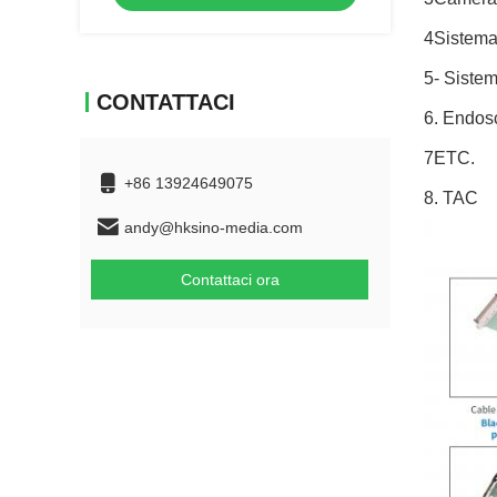
4Sistema
5- Sistem
CONTATTACI
6. Endos
7ETC.
+86 13924649075
8. TAC
andy@hksino-media.com
Contattaci ora