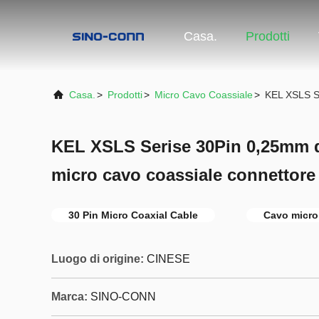
Casa.
Prodotti
Casa.
>
Prodotti
>
Micro Cavo Coassiale
>
KEL XSLS S
KEL XSLS Serise 30Pin 0,25mm 
micro cavo coassiale connettor
30 Pin Micro Coaxial Cable
Cavo micro
Luogo di origine:
CINESE
Marca:
SINO-CONN