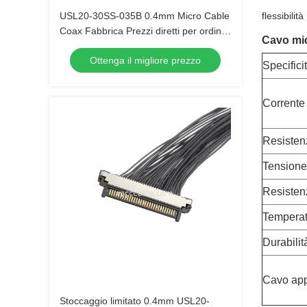
USL20-30SS-035B 0.4mm Micro Cable
flessibilit
Coax Fabbrica Prezzi diretti per ordini
Cavo mi
di 1000+ pezzi
Ottenga il migliore prezzo
Specifici
Corrente
Resistenz
Tensione 
Resisten
Temperat
Durabilit
Cavo app
Stoccaggio limitato 0.4mm USL20-