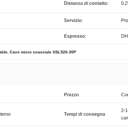
Distanza di contatto:
0.
Servizio:
Pro
Espresso:
DH
,
able
Cavo micro coassiale XSLS20-30P
Prezzo
Con
2-1
sterno
Tempi di consegna
cam