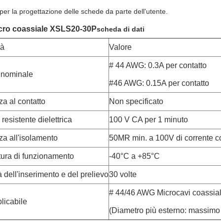
à per la progettazione delle schede da parte dell'utente.
cro coassiale XSLS20-30P
scheda di dati
tà
Valore
# 44 AWG: 0.3A per contatto
 nominale
#46 AWG: 0.15A per contatto
a al contatto
Non specificato
resistente dielettrica
100 V CA per 1 minuto
za all'isolamento
50MR min. a 100V di corrente c
ura di funzionamento
-40°C a +85°C
à dell'inserimento e del prelievo
30 volte
# 44/46 AWG Microcavi coassial
licabile
(Diametro più esterno: massimo