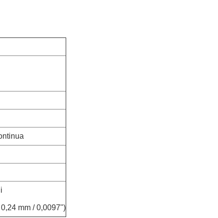
ontinua
i
 0,24 mm / 0,0097")