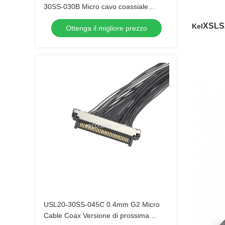
30SS-030B Micro cavo coassiale
consegna rapida per fotocamera OEM
XSLS
Kel
Ottenga il migliore prezzo
ordini alla rinfusa
USL20-30SS-045C 0.4mm G2 Micro
Cable Coax Versione di prossima