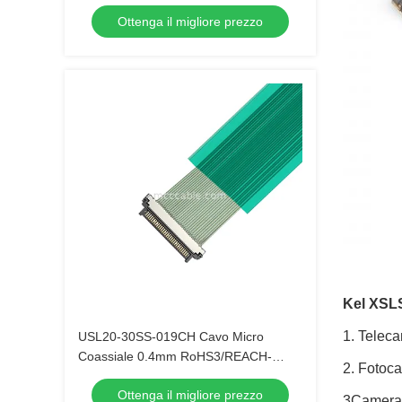
generazione con minore forza di
Ottenga il migliore prezzo
inserimento
Kel XSLS
1. Teleca
USL20-30SS-019CH Cavo Micro
Coassiale 0.4mm RoHS3/REACH-
2. Fotoca
Conforme Per Produttori Automobilistici
Ottenga il migliore prezzo
UE
3Camera 