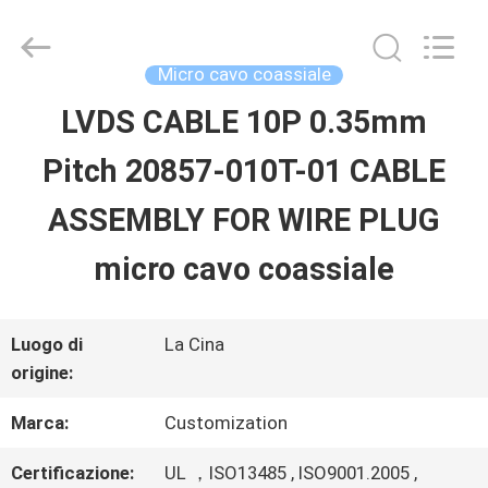
Shenzhen
Sino-
Media
Technology
Micro cavo coassiale
Co.,
Ltd..
LVDS CABLE 10P 0.35mm
CASA.
All
Rights
Pitch 20857-010T-01 CABLE
Reserved.
PRODOTTI
ASSEMBLY FOR WIRE PLUG
micro cavo coassiale
VIDEO
Luogo di
La Cina
SU
origine:
DI
Marca:
Customization
NOI
Certificazione:
UL ，ISO13485 , ISO9001.2005 ,