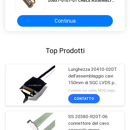
20857-010T-01 CABLE ASSEMBLY
FOR WIRE PLUG micro cavo
coassiale
Continua
Top Prodotti
Lunghezza 20410-020T
dell'assemblaggio cavi
150mm di SGC LVDS per
lo schermo LCD
Contact our sales MOQ:negoziabile
CONTATTO
SS 20380-R20T-06
connettore del cavo
coassiale micro