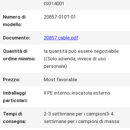
ISO14001
VISITA
Numero di
20857-010T-01
modello:
DELLA
Documento:
20857 cable.pdf
FABBRICA
Quantità di
la quantità può essere negoziabile
ordine minimo:
((Solo azienda, invece di uso
CONTROLLO
personale)
DELLA
Prezzo:
Most favorable
QUALITÀ
Imballaggi
Il PE interno, inscatola esterno
particolari:
CONTATTACI
Tempi di
2-3 settimane per i campioni3-4
consegna:
settimane per i campioni di massa