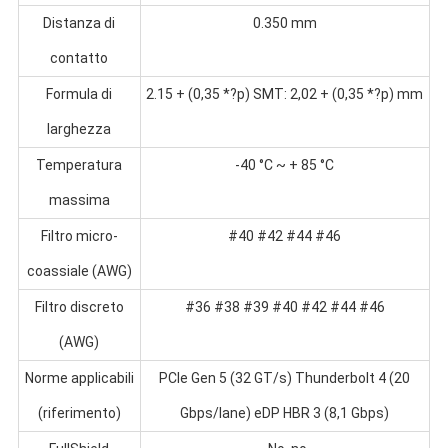
Distanza di
0.350 mm
contatto
Formula di
2.15 + (0,35 *?p) SMT: 2,02 + (0,35 *?p) mm
larghezza
Temperatura
-40 °C ~ + 85 °C
massima
Filtro micro-
#40 #42 #44 #46
coassiale (AWG)
Filtro discreto
#36 #38 #39 #40 #42 #44 #46
(AWG)
Norme applicabili
PCIe Gen 5 (32 GT/s) Thunderbolt 4 (20
(riferimento)
Gbps/lane) eDP HBR 3 (8,1 Gbps)