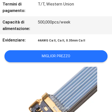
NOTIZIE
Termini di
T/T, Western Union
pagamento:
CASI
Capacità di
500,000pcs/week
alimentazione:
CHIEDI
Evidenziare:
,
,
44AWG Ca II
Ca II
0.35mm Ca II
UN
MIGLIOR PREZZO
PREVENTIVO
MAPPA
DEL
SITO