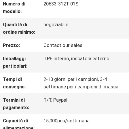
Numero di
20633-312T-01S
modello:
VISITA
Quantità di
negoziabile
DELLA
ordine minimo:
FABBRICA
Prezzo:
Contact our sales
Imballaggi
Il PE interno, inscatola esterno
CONTROLLO
particolari:
DELLA
Tempi di
2-10 giorni per i campioni, 3-4
QUALITÀ
consegna:
settimane per i campioni di massa
Termini di
T/T, Paypal
pagamento:
CONTATTACI
Capacità di
15,000pcs/settimana
alimentazione: