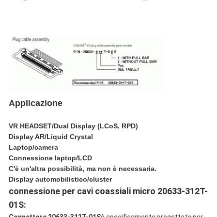
Applicazione
VR HEADSET/Dual Display (LCoS, RPD)
Display AR/Liquid Crystal
Laptop/camera
Connessione laptop/LCD
C'è un'altra possibilità, ma non è necessaria.
Display automobilistico/cluster
connessione per cavi coassiali micro 20633-312T-
01S:
Connettore 20633-312T-01S
è specificamente progettato per