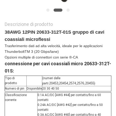
POLITICA
SULLA
Descrizione di prodotto
PRIVACY
38AWG 12PIN 20633-312T-01S gruppo di cavi
coassiali microflessi
Trasferimento dati ad alta velocità, ideale per le applicazioni
ThunderboltTM 3 (20 Gbps/lane)
Opzioni multiple di connettori con serie ®-CA
connessione per cavi coassiali micro 20633-312T-
01S:
Tipo di
(numeri delle
prodotto
20453
20454
2574
2576,20455
parti:
,
,
,
)
Numero di pin
Disponibile
20 30 40 50
Classificazione
0.1A AC/DC [AWG #44] per contatto/fino a 60
corrente
contatti
0.24A AC/DC [AWG #42] per contatto/fino a 50
contatti
0.3A AC/DC [AWG #40] per contatto/fino a 40