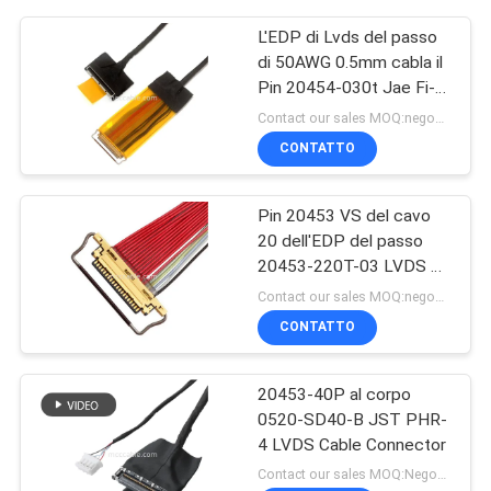
L'EDP di Lvds del passo
di 50AWG 0.5mm cabla il
Pin 20454-030t Jae Fi-
D44c2-E di 30
Contact our sales MOQ:negoziabile
CONTATTO
Pin 20453 VS del cavo
20 dell'EDP del passo
20453-220T-03 LVDS di
0.5mm
Contact our sales MOQ:negoziabile
CONTATTO
20453-40P al corpo
0520-SD40-B JST PHR-
4 LVDS Cable Connector
Contact our sales MOQ:Negoziabile