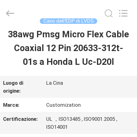
Shenzhen
Sino-
Media
Technology
Cavo dell'EDP di LVDS
Co.,
Ltd..
38awg Pmsg Micro Flex Cable
CASA.
All
Rights
Coaxial 12 Pin 20633-312t-
Reserved.
PRODOTTI
01s a Honda L Uc-D20l
VIDEO
Luogo di
La Cina
origine:
SU
Marca:
Customization
DI
Certificazione:
UL ，ISO13485 , ISO9001.2005 ,
ISO14001
NOI