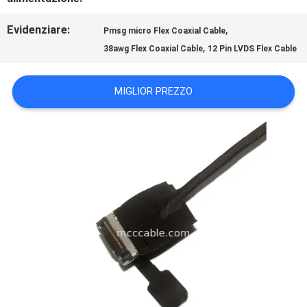
NOTIZIE
Evidenziare:
,
Pmsg micro Flex Coaxial Cable
,
38awg Flex Coaxial Cable
12 Pin LVDS Flex Cable
CASI
MIGLIOR PREZZO
CHIEDI
UN
PREVENTIVO
MAPPA
DEL
SITO