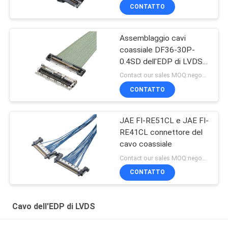
CONTATTO
Assemblaggio cavi
coassiale DF36-30P-
0.4SD dell'EDP di LVDS il
micro ha personalizzato
Contact our sales MOQ:negoziabile
la lunghezza
CONTATTO
JAE FI-RE51CL e JAE FI-
RE41CL connettore del
cavo coassiale
Contact our sales MOQ:negoziabile
CONTATTO
Cavo dell'EDP di LVDS