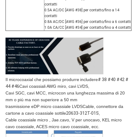
contatti
0.5A AC/DC [AWG #38] per contatto/fino a 14
contatti
0.8A AC/DC [AWG #36] per contatto/fino a 6 contatti
1.0A CA/CC [AWG #34] per contatto/fino a 4 contatti
Il microcoaxial che possiamo produrre
includere
# 38
#40
#42
#
44
#46
Cavi coassiali AWG miro, cavi LVDS,
Cavi SGC, cavi MCC, micro
con una lunghezza massima di 20
mm o più ma non superiore a 50 mm
trasmissione eDP micro coassiale LVDS
Cable, connettore da
cartone a cavo coassiale sottile
20633-312T-01S
,
Cable coassiale micro , Jae.
cavo, V per uno
cavo, KEL micro
cavo coassiale, ACES micro cavo coassiale, ecc.