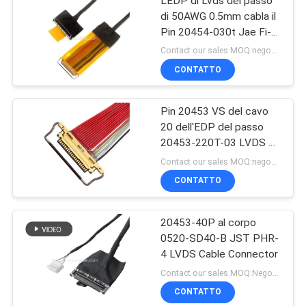
L'EDP di Lvds del passo
di 50AWG 0.5mm cabla il
Pin 20454-030t Jae Fi-
D44c2-E di 30
Contact our sales MOQ:negoziabile
CONTATTO
Pin 20453 VS del cavo
20 dell'EDP del passo
20453-220T-03 LVDS di
0.5mm
Contact our sales MOQ:negoziabile
CONTATTO
20453-40P al corpo
0520-SD40-B JST PHR-
4 LVDS Cable Connector
Contact our sales MOQ:Negoziabile
CONTATTO