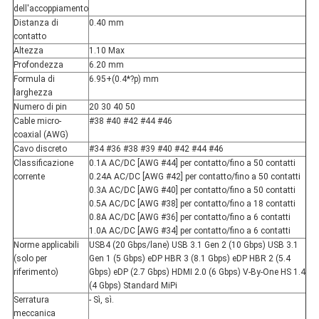
dell'accoppiamento
Distanza di
0.40 mm
contatto
Altezza
1.10 Max
Profondezza
6.20 mm
Formula di
6.95+(0.4*?p) mm
larghezza
Numero di pin
20 30 40 50
Cable micro-
#38 #40 #42 #44 #46
coaxial (AWG)
Cavo discreto
#34 #36 #38 #39 #40 #42 #44 #46
Classificazione
0.1A AC/DC [AWG #44] per contatto/fino a 50 contatti
corrente
0.24A AC/DC [AWG #42] per contatto/fino a 50 contatti
0.3A AC/DC [AWG #40] per contatto/fino a 50 contatti
0.5A AC/DC [AWG #38] per contatto/fino a 18 contatti
0.8A AC/DC [AWG #36] per contatto/fino a 6 contatti
1.0A AC/DC [AWG #34] per contatto/fino a 6 contatti
Norme applicabili
USB4 (20 Gbps/lane) USB 3.1 Gen 2 (10 Gbps) USB 3.1
(solo per
Gen 1 (5 Gbps) eDP HBR 3 (8.1 Gbps) eDP HBR 2 (5.4
riferimento)
Gbps) eDP (2.7 Gbps) HDMI 2.0 (6 Gbps) V-By-One HS 1.4
(4 Gbps) Standard MiPi
Serratura
- Sì, sì.
meccanica