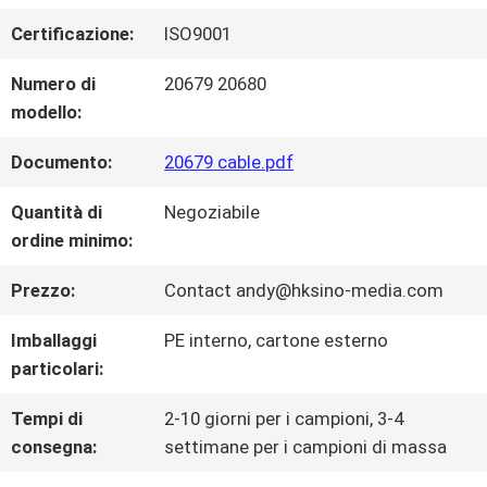
Certificazione:
ISO9001
VISITA
Numero di
20679 20680
DELLA
modello:
FABBRICA
Documento:
20679 cable.pdf
Quantità di
Negoziabile
CONTROLLO
ordine minimo:
DELLA
Prezzo:
Contact andy@hksino-media.com
QUALITÀ
Imballaggi
PE interno, cartone esterno
particolari:
CONTATTACI
Tempi di
2-10 giorni per i campioni, 3-4
consegna:
settimane per i campioni di massa