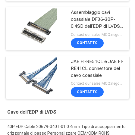
Assemblaggio cavi
coassiale DF36-30P-
0.4SD dell'EDP di LVDS il
micro ha personalizzato
Contact our sales MOQ:negoziabile
la lunghezza
CONTATTO
JAE FI-RE51CL e JAE FI-
RE41CL connettore del
cavo coassiale
Contact our sales MOQ:negoziabile
CONTATTO
Cavo dell'EDP di LVDS
40P EDP Cable 20679-040T-01 0.4mm Tipo di accoppiamento
orizzontale di passo Personalizzare OEM/ODM ROHS