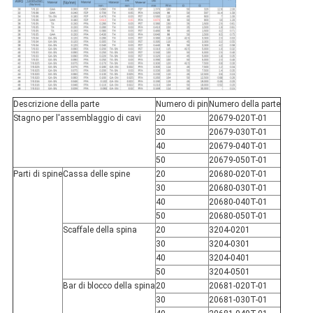
Descrizione della parte
Numero di pin
Numero della parte
Stagno per l'assemblaggio di cavi
20
20679-020T-01
30
20679-030T-01
40
20679-040T-01
50
20679-050T-01
Parti di spine
Cassa delle spine
20
20680-020T-01
30
20680-030T-01
40
20680-040T-01
50
20680-050T-01
Scaffale della spina
20
3204-0201
30
3204-0301
40
3204-0401
50
3204-0501
Bar di blocco della spina
20
20681-020T-01
30
20681-030T-01