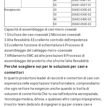
40
20681-040T-01
50
20681-050T-01
Receptacolo
20
20682-020E-02
30
20682-030E-02
40
20682-040E-02
50
20682-050E-02
Capacità di assemblaggio di cavi micro-coaxiali:
1.Struttura dei cavi coassiali 2.Microcavi coassiali
3.Alta flessibilità 4.Eccellente controllo dell'impedenza
5.Eccellente funzione di schermatura 6.Processo di
assemblaggio del cablaggio micro-coassiale
7.Affidamento EMC ad alte prestazioni 8.Processo di
assemblaggio del prodotto che sfrutta l'alta flessibilità
Perché scegliere noi per le soluzioni per cavi e
connettori
In quanto produttore leader di raccordi e connettori di cavi con
esperienza nelle esportazioni transfrontaliere, comprendiamo
che ogni settore ha esigenze uniche quando si tratta di
soluzioni di connettività.Che tu sia nell'industria aerospaziale,
tecnologia medica, difesa, o qualsiasi altro campo impegnativo,
il nostro team dedicato di ingegneri è qui per creare cavi e