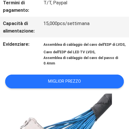
NOTIZIE
Termini di
T/T, Paypal
pagamento:
CASI
Capacità di
15,000pcs/settimana
alimentazione:
CHIEDI
Evidenziare:
,
Assemblea di cablaggio del cavo dell'EDP di LVDS
,
Cavo dell'EDP del LED TV LVDS
UN
Assemblea di cablaggio del cavo del passo di
0.4mm
PREVENTIVO
MIGLIOR PREZZO
MAPPA
DEL
SITO