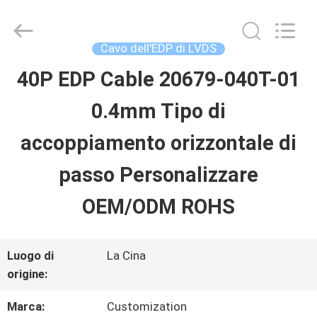
Shenzhen
Sino-
Media
Technology
Cavo dell'EDP di LVDS
Co.,
Ltd..
40P EDP Cable 20679-040T-01
CASA.
All
Rights
0.4mm Tipo di
Reserved.
PRODOTTI
accoppiamento orizzontale di
passo Personalizzare
VIDEO
OEM/ODM ROHS
SU
Luogo di
La Cina
DI
origine:
NOI
Marca:
Customization