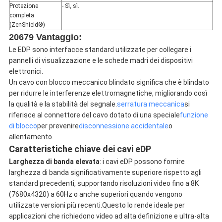
Protezione
- Sì, sì.
completa
(ZenShield®)
20679 Vantaggio:
Le EDP sono interfacce standard utilizzate per collegare i
pannelli di visualizzazione e le schede madri dei dispositivi
elettronici.
Un cavo con blocco meccanico blindato significa che è blindato
per ridurre le interferenze elettromagnetiche, migliorando così
la qualità e la stabilità del segnale.
serratura meccanica
si
riferisce al connettore del cavo dotato di una speciale
funzione
di blocco
per prevenire
disconnessione accidentale
o
allentamento.
Caratteristiche chiave dei cavi eDP
Larghezza di banda elevata
: i cavi eDP possono fornire
larghezza di banda significativamente superiore rispetto agli
standard precedenti, supportando risoluzioni video fino a 8K
(7680x4320) a 60Hz o anche superiori quando vengono
utilizzate versioni più recenti.Questo lo rende ideale per
applicazioni che richiedono video ad alta definizione e ultra-alta