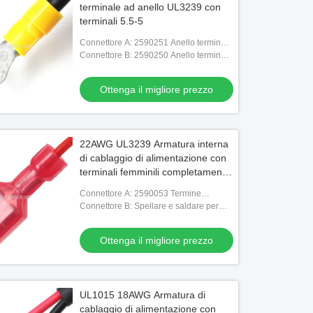
terminale ad anello UL3239 con
terminali 5.5-5
Connettore A: 2590251 Anello terminale
connettore M5
Connettore B: 2590250 Anello terminale
connettore M4
Ottenga il migliore prezzo
22AWG UL3239 Armatura interna
di cablaggio di alimentazione con
terminali femminili completamente
isolati da 6,3 mm
Connettore A: 2590053 Termine
connettore
Connettore B: Spellare e saldare per
l=5mm
Ottenga il migliore prezzo
UL1015 18AWG Armatura di
cablaggio di alimentazione con