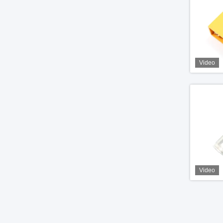
Video
Video