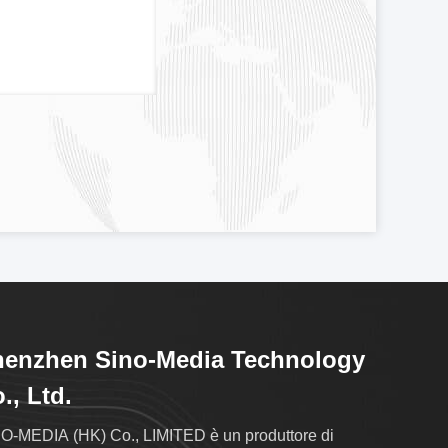
henzhen Sino-Media Technology
., Ltd.
O-MEDIA (HK) Co., LIMITED è un produttore di