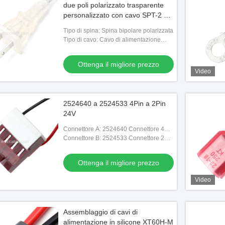
due poli polarizzato trasparente
personalizzato con cavo SPT-2 da
18 AWG
Tipo di spina: Spina bipolare polarizzata
Tipo di cavo: Cavo di alimentazione
SPT-2
Ottenga il migliore prezzo
Video
2524640 a 2524533 4Pin a 2Pin
24V
Connettore A: 2524640 Connettore 4P
Femmina MTA156 Rosso
Connettore B: 2524533 Connettore 2P 1
fila Femmina
Ottenga il migliore prezzo
Video
Assemblaggio di cavi di
alimentazione in silicone XT60H-M