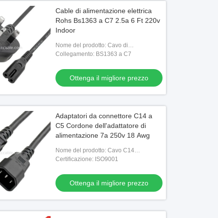
Cable di alimentazione elettrica
Rohs Bs1363 a C7 2.5a 6 Ft 220v
Indoor
Nome del prodotto: Cavo di
alimentazione - BS1363 a C7
Collegamento: BS1363 a C7
Ottenga il migliore prezzo
Adaptatori da connettore C14 a
C5 Cordone dell'adattatore di
alimentazione 7a 250v 18 Awg
Nome del prodotto: Cavo C14
dell'adattatore di potere del cavo di
Certificazione: ISO9001
alimentazione all'adattatore C5
Ottenga il migliore prezzo