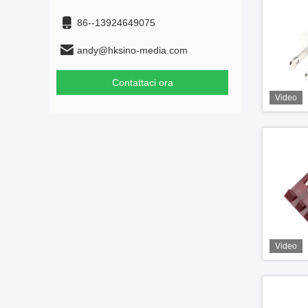
86--13924649075
andy@hksino-media.com
Contattaci ora
Video
Video