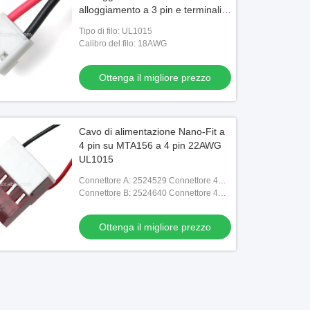
alloggiamento a 3 pin e terminali a
lama
Tipo di filo: UL1015
Calibro del filo: 18AWG
Ottenga il migliore prezzo
Cavo di alimentazione Nano-Fit a
4 pin su MTA156 a 4 pin 22AWG
UL1015
Connettore A: 2524529 Connettore 4P 1
fila Femmina Nano-fit Nero
Connettore B: 2524640 Connettore 4P
Femmina MTA156 Rosso AWG22
Ottenga il migliore prezzo