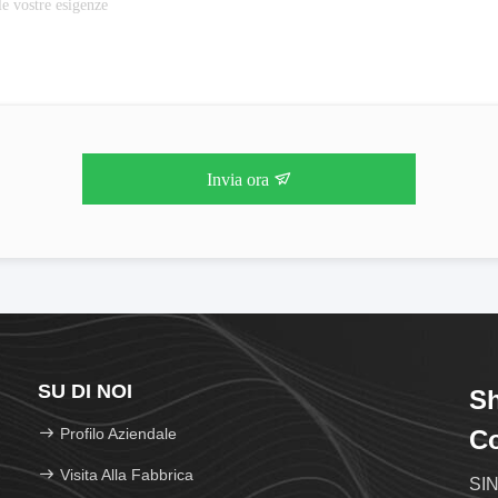
Invia ora
SU DI NOI
S
Profilo Aziendale
Co
Visita Alla Fabbrica
SIN