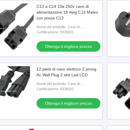
C13 a C14 10a 250v cavo di
alimentazione 18 Awg C14 Mates
con presa C13
Nome del prodotto: Cavo di
alimentazione - C13 a C14
Certificazione: ISO9001
Ottenga il migliore prezzo
12 piedi di cavo elettrico 2 prong
Ac Wall Plug 2 slot Led LCD
Nome del prodotto: Cavo di
alimentazione - BS1363 a C7
Certificazione: ISO9001
Ottenga il migliore prezzo