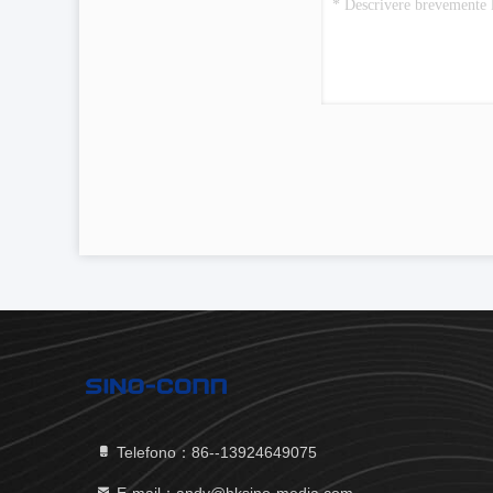
Telefono：86--13924649075