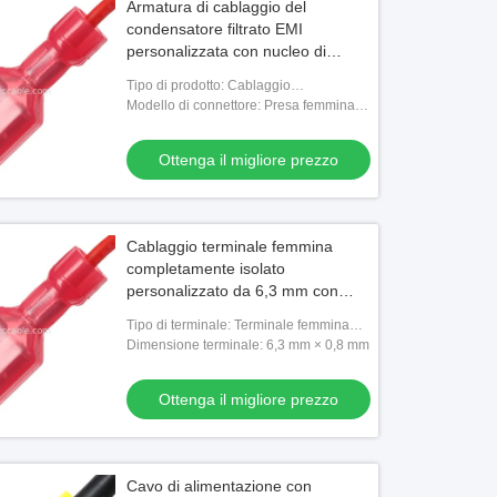
Armatura di cablaggio del
condensatore filtrato EMI
personalizzata con nucleo di
ferrite e terminali da 6,3 mm
Tipo di prodotto: Cablaggio
condensatore filtrato EMI
Modello di connettore: Presa femmina
6,3×0,8
Ottenga il migliore prezzo
Cablaggio terminale femmina
completamente isolato
personalizzato da 6,3 mm con
conduttori stagnati
Tipo di terminale: Terminale femmina
completamente isolato
Dimensione terminale: 6,3 mm × 0,8 mm
Ottenga il migliore prezzo
Cavo di alimentazione con