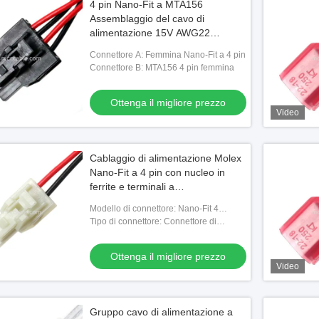
4 pin Nano-Fit a MTA156
Assemblaggio del cavo di
alimentazione 15V AWG22
Custom Wire Harness
Connettore A: Femmina Nano-Fit a 4 pin
Connettore B: MTA156 4 pin femmina
Ottenga il migliore prezzo
Video
Cablaggio di alimentazione Molex
Nano-Fit a 4 pin con nucleo in
ferrite e terminali a
disconnessione rapida
Modello di connettore: Nano-Fit 4
completamente isolati
posizioni femminile
Tipo di connettore: Connettore di
alimentazione cavo-scheda
Ottenga il migliore prezzo
Video
Gruppo cavo di alimentazione a