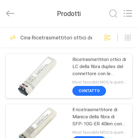
Sino-
Media
Technology
Prodotti
Co.,
Ltd..
All
Rights
CASA.
Reserved.
303
Cina Ricetrasmettitori ottici della fibra
micro cavo
PRODOTTI
coassiale
Ricetrasmettitori ottici di
LC della fibra duplex del
VIDEO
connettore con le
distanze 300m - 200km
Most favorable MOQ:la quantità può essere negoziabile
SU
CONTATTO
77
DI
Cavo dell'EDP di
Il ricetrasmettitore di
NOI
Manica della fibra di
LVDS
SFP-10G-ER 40km con
VISITA
DDM ha permesso a per
Most favorable MOQ:la quantità può essere negoziabile ((Solo azienda, invece di uso personale)