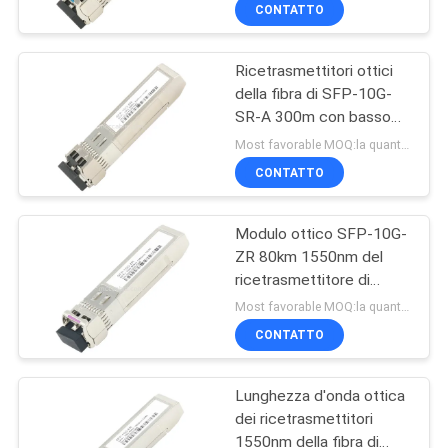
Ethernet
DELLA
CONTATTO
FABBRICA
Ricetrasmettitori ottici
157
della fibra di SFP-10G-
CONTROLLO
SR-A 300m con basso
Assemblaggio cavi
DELLA
consumo energetico
Most favorable MOQ:la quantità può essere negoziabile ((Solo azienda, invece di uso personale)
di LVDS
QUALITÀ
CONTATTO
Modulo ottico SFP-10G-
CONTATTACI
ZR 80km 1550nm del
ricetrasmettitore di
7
NOTIZIE
CWDM DWDM
Most favorable MOQ:la quantità può essere negoziabile ((Solo azienda, invece di uso personale)
CONTATTO
Cavo MIPI
CASI
Lunghezza d'onda ottica
dei ricetrasmettitori
CHIEDI
1550nm della fibra di