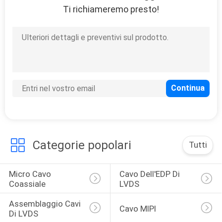
Ti richiameremo presto!
32
Cavo di estensione
ad alta velocità del
Usb
31
Categorie popolari
Tutti
Cavo di FFC FPC
Micro Cavo 
Cavo Dell'EDP Di 
Coassiale
LVDS
Assemblaggio Cavi 
Cavo MIPI
Di LVDS