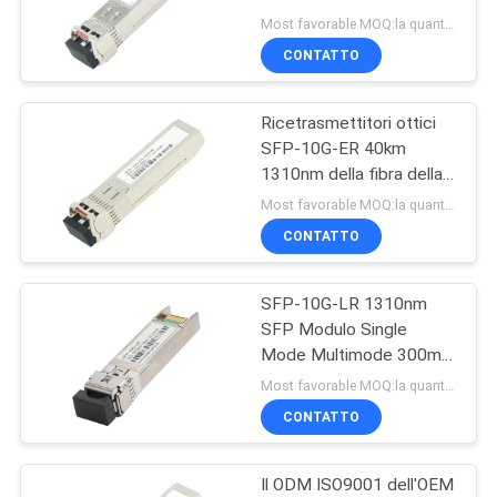
UN
plastica ad alta velocità
Most favorable MOQ:la quantità può essere negoziabile
del metallo
PREVENTIVO
CONTATTO
26
Ricetrasmettitori ottici
MAPPA
Cavi Thunderbolt 4
SFP-10G-ER 40km
DEL
1310nm della fibra della
trasmissione della lunga
SITO
Most favorable MOQ:la quantità può essere negoziabile
distanza
CONTATTO
POLITICA
SFP-10G-LR 1310nm
SULLA
165
SFP Modulo Single
PRIVACY
Cablaggio su
Mode Multimode 300m
200km Distanza ROHS
Most favorable MOQ:la quantità può essere negoziabile
ordinazione del
CONTATTO
cavo
Il ODM ISO9001 dell'OEM