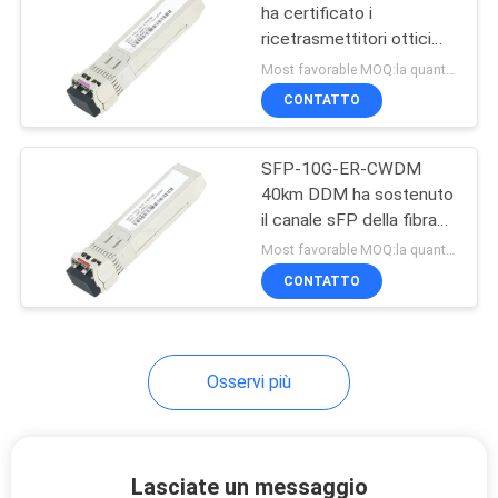
ha certificato i
ricetrasmettitori ottici
33
SFP-10G-ZR-CWDM
Most favorable MOQ:la quantità può essere negoziabile ((Solo azienda, invece di uso personale)
della fibra
Cablaggio del cavo
CONTATTO
di JST
SFP-10G-ER-CWDM
40km DDM ha sostenuto
il canale sFP della fibra
per Ethernet
Most favorable MOQ:la quantità può essere negoziabile
CONTATTO
34
assemblaggio cavi
del molex
Osservi più
Lasciate un messaggio