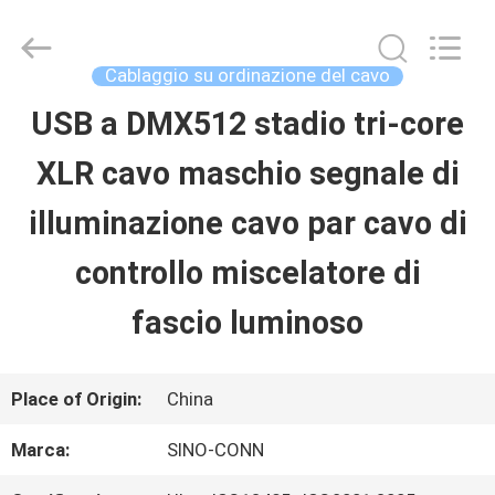
Shenzhen
Sino-
Media
Technology
Cablaggio su ordinazione del cavo
Co.,
Ltd..
USB a DMX512 stadio tri-core
CASA.
All
Rights
XLR cavo maschio segnale di
Reserved.
PRODOTTI
illuminazione cavo par cavo di
controllo miscelatore di
VIDEO
fascio luminoso
SU
Place of Origin:
China
DI
Marca:
SINO-CONN
NOI