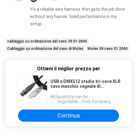
It's a reliable wire harness that gets the job done
without any hassle. Solid performance in my
setup.
cablaggio su ordinazione del cavo 39 01 2040
Cablaggio su ordinazione del cavo di Molex
Molex 39 cavo 01 2040
Ottieni il miglior prezzo per
USB a DMX512 stadio tri-core XLR
cavo maschio segnale di
illuminazione cavo par cavo di
controllo miscelatore di fascio
MOQ：
quantity can be
luminoso
negotiable（Only Company,
instead of personal use)
Continua