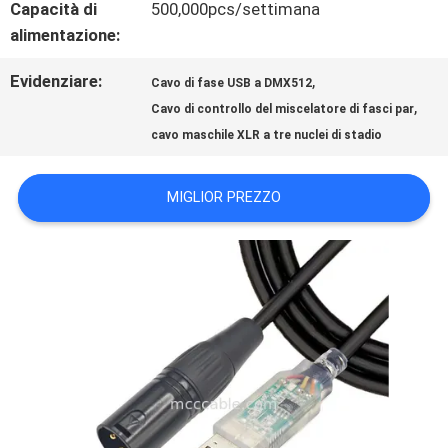
NOTIZIE
Capacità di
500,000pcs/settimana
alimentazione:
CASI
Evidenziare:
,
Cavo di fase USB a DMX512
,
Cavo di controllo del miscelatore di fasci par
cavo maschile XLR a tre nuclei di stadio
CHIEDI
UN
MIGLIOR PREZZO
PREVENTIVO
MAPPA
DEL
SITO