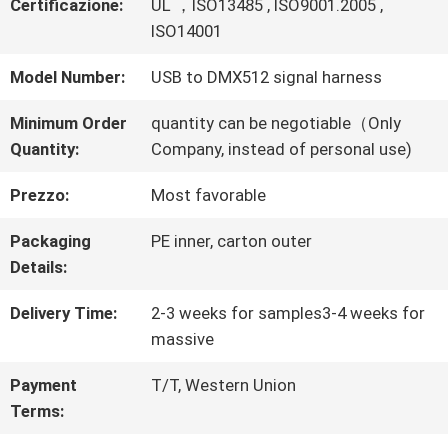
Certificazione:
UL ，ISO13485 , ISO9001.2005 ,
ISO14001
VISITA
Model Number:
USB to DMX512 signal harness
DELLA
Minimum Order
quantity can be negotiable（Only
FABBRICA
Quantity:
Company, instead of personal use)
Prezzo:
Most favorable
CONTROLLO
Packaging
PE inner, carton outer
DELLA
Details:
QUALITÀ
Delivery Time:
2-3 weeks for samples3-4 weeks for
massive
CONTATTACI
Payment
T/T, Western Union
Terms: