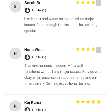
Sarah Brown
S
È utile. (1)
It's decent and works as expected, no major
issues. Good enough for the price, but nothing
special.
Hans Weber
H
È utile. (1)
The wire harness is decent—fits well and
functions without any major issues. Service was
okay, with reasonable response times and on-
time delivery. Nothing exceptional, but no
complaints either. Good enough overall.
Raj Kumar
R
È utile. (1)