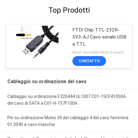
Top Prodotti
FTDI Chip TTL-232R-
3V3-AJ Cavo seriale USB
a TTL
Most favorable MOQ:la quantità può essere negoziabile ((Solo azienda, invece di uso personale)
CONTATTO
Cablaggio su ordinazione del cavo
Cablaggio su ordinazione E320444 UL1007 C01-15CF41000A
del cavo di SATA a C01-H-157F100A
Pin su ordinazione Molex 39 del cablaggio 4 del cavo femmina
01 2040 a cavo maschio