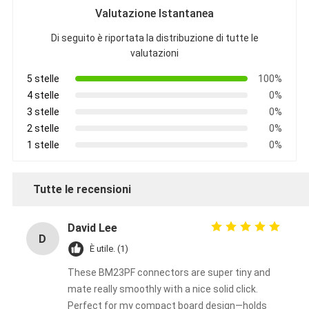
Valutazione Istantanea
Di seguito è riportata la distribuzione di tutte le
valutazioni
5 stelle
100%
4 stelle
0%
3 stelle
0%
2 stelle
0%
1 stelle
0%
Tutte le recensioni
David Lee
D
È utile. (1)
These BM23PF connectors are super tiny and
mate really smoothly with a nice solid click.
Perfect for my compact board design—holds