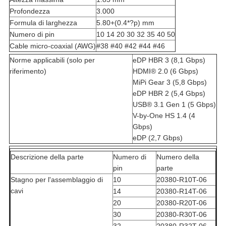
Profondezza
3.000
Formula di larghezza
5.80+(0.4*?p) mm
Numero di pin
10 14 20 30 32 35 40 50
Cable micro-coaxial (AWG)
#38 #40 #42 #44 #46
Norme applicabili (solo per
eDP HBR 3 (8,1 Gbps)
riferimento)
HDMI® 2.0 (6 Gbps)
MiPi Gear 3 (5,8 Gbps)
eDP HBR 2 (5,4 Gbps)
USB® 3.1 Gen 1 (5 Gbps)
V-by-One HS 1.4 (4
Gbps)
eDP (2,7 Gbps)
Descrizione della parte
Numero di
Numero della
pin
parte
Stagno per l'assemblaggio di
10
20380-R10T-06
cavi
14
20380-R14T-06
20
20380-R20T-06
30
20380-R30T-06