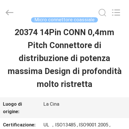
Shenzhen
Sino-
Media
Technology
Micro connettore coassiale
Co.,
Ltd..
20374 14Pin CONN 0,4mm
CASA.
All
Rights
Pitch Connettore di
Reserved.
PRODOTTI
distribuzione di potenza
massima Design di profondità
VIDEO
molto ristretta
SU
Luogo di
La Cina
DI
origine:
NOI
Certificazione:
UL ，ISO13485 , ISO9001.2005 ,