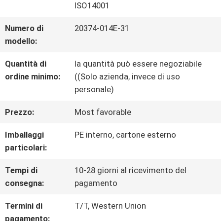
ISO14001
VISITA
Numero di
20374-014E-31
modello:
DELLA
Quantità di
la quantità può essere negoziabile
FABBRICA
ordine minimo:
((Solo azienda, invece di uso
personale)
CONTROLLO
Prezzo:
Most favorable
DELLA
Imballaggi
PE interno, cartone esterno
particolari:
QUALITÀ
Tempi di
10-28 giorni al ricevimento del
consegna:
pagamento
CONTATTACI
Termini di
T/T, Western Union
pagamento: