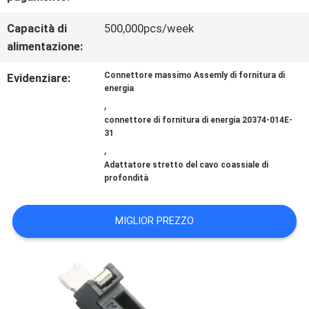
NOTIZIE
Capacità di
500,000pcs/week
alimentazione:
CASI
Connettore massimo Assemly di fornitura di
Evidenziare:
energia
CHIEDI
,
connettore di fornitura di energia 20374-014E-
31
UN
,
PREVENTIVO
Adattatore stretto del cavo coassiale di
profondità
MAPPA
MIGLIOR PREZZO
DEL
SITO