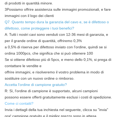
di prodotti in quantità minore.
3Possiamo offrire assistenza sulle immagini promozionali, e fare
immagini con il logo dei clienti
Q7. Quanto tempo dura la garanzia del cavo e, se è difettoso o
difettoso, come proteggere i tuoi benefici?
A: Tutti i nostri cavi sono venduti con 12-36 mesi di garanzia, e
per il grande ordine di quantità, offriremo 0,3%
a 0,5% di riserva per difettoso inviato con l'ordine, quindi se si
ordina 1000pcs, che significa che si può ottenere 100
Se si ottiene difettoso più di 5pcs, e meno dello 0,1%, si prega di
contattare le vendite e
offrire immagini, e risolveremo il vostro problema in modo di
sostituire con un nuovo ordine o rimborso.
Accetta l'ordine di campione gratuito?
R: Sì, l'ordine di campione è supportato, alcuni campioni
possono essere offerti gratuitamente esclusi i costi di spedizione.
Come ci contatti?
Invia i dettagli della tua inchiesta nel seguente, clicca su "invia"
ora! campione gratuito e il miglior prezzo sono in attesa