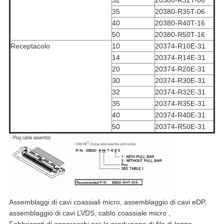
32
20380-R32T-06
35
20380-R35T-06
40
20380-R40T-16
50
20380-R50T-16
Receptacolo
10
20374-R10E-31
14
20374-R14E-31
20
20374-R20E-31
30
20374-R30E-31
32
20374-R32E-31
35
20374-R35E-31
40
20374-R40E-31
50
20374-R50E-31
Assemblaggi di cavi coassiali micro, assemblaggio di cavi eDP,
assemblaggio di cavi LVDS, cablo coassiale micro ,
Fabbricanti di apparecchi per la produzione di filo di legno