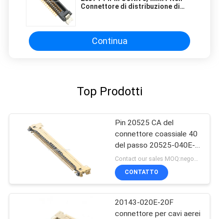
Connettore di distribuzione di
potenza massima Design di
profondità molto ristretta
Continua
Top Prodotti
Pin 20525 CA del
connettore coassiale 40
del passo 20525-040E-
02 di 0.4mm micro
Contact our sales MOQ:negoziabile
CONTATTO
20143-020E-20F
connettore per cavi aerei