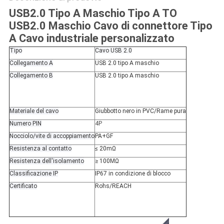
USB2.0 Tipo A Maschio Tipo A TO
USB2.0 Maschio Cavo di connettore Tipo
A Cavo industriale personalizzato
Tipo
Cavo USB 2.0
Collegamento A
USB 2.0 tipo A maschio
Collegamento B
USB 2.0 tipo A maschio
Materiale del cavo
Giubbotto nero in PVC/Rame pura
Numero PIN
4P
Nocciolo/vite di accoppiamento
PA+GF
Resistenza al contatto
≤ 20mΩ
Resistenza dell'isolamento
≥ 100MΩ
Classificazione IP
IP67 in condizione di blocco
Certificato
Rohs/REACH