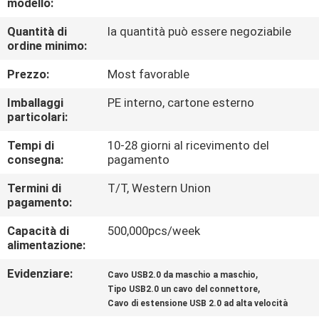
modello:
DELLA
FABBRICA
Quantità di
la quantità può essere negoziabile
ordine minimo:
Prezzo:
Most favorable
CONTROLLO
DELLA
Imballaggi
PE interno, cartone esterno
particolari:
QUALITÀ
Tempi di
10-28 giorni al ricevimento del
consegna:
pagamento
CONTATTACI
Termini di
T/T, Western Union
pagamento:
NOTIZIE
Capacità di
500,000pcs/week
alimentazione:
CASI
Evidenziare:
,
Cavo USB2.0 da maschio a maschio
,
Tipo USB2.0 un cavo del connettore
Cavo di estensione USB 2.0 ad alta velocità
CHIEDI