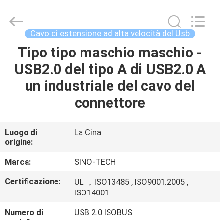
Sino-
Media
Technology
Co.,
Ltd..
Cavo di estensione ad alta velocità del Usb
All
Rights
Tipo tipo maschio maschio -
CASA.
Reserved.
USB2.0 del tipo A di USB2.0 A
PRODOTTI
un industriale del cavo del
connettore
VIDEO
Luogo di
La Cina
origine:
SU
DI
Marca:
SINO-TECH
NOI
Certificazione:
UL ，ISO13485 , ISO9001.2005 ,
ISO14001
VISITA
Numero di
USB 2.0 ISOBUS