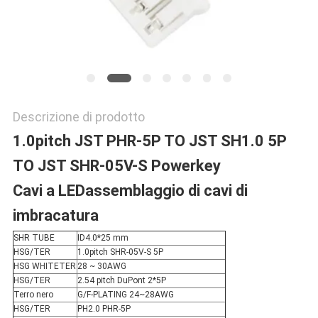
POLITICA
SULLA
PRIVACY
Descrizione di prodotto
1.0pitch JST PHR-5P TO JST SH1.0 5P
TO JST SHR-05V-S Powerkey
Cavi a LED
assemblaggio di cavi di
imbracatura
SHR TUBE
ID4.0*25 mm
HSG/TER
1.0pitch SHR-05V-S 5P
HSG WHITETER
28 ~ 30AWG
HSG/TER
2.54 pitch DuPont 2*5P
Terro nero
G/F-PLATING 24~28AWG
HSG/TER
PH2.0 PHR-5P