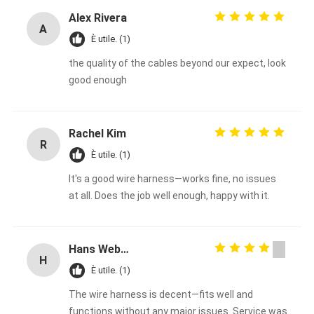
Alex Rivera
A
È utile. (1)
the quality of the cables beyond our expect, look
good enough
Rachel Kim
R
È utile. (1)
It's a good wire harness—works fine, no issues
at all. Does the job well enough, happy with it.
Hans Weber
H
È utile. (1)
The wire harness is decent—fits well and
functions without any major issues. Service was