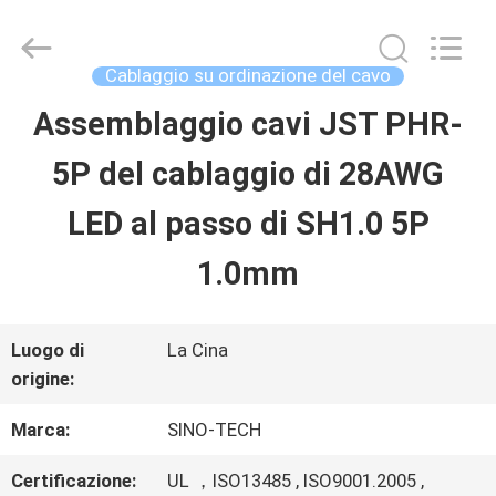
Shenzhen
Sino-
Media
Technology
Cablaggio su ordinazione del cavo
Co.,
Ltd..
Assemblaggio cavi JST PHR-
CASA.
All
Rights
5P del cablaggio di 28AWG
Reserved.
PRODOTTI
LED al passo di SH1.0 5P
1.0mm
VIDEO
Luogo di
La Cina
SU
origine:
DI
Marca:
SINO-TECH
NOI
Certificazione:
UL ，ISO13485 , ISO9001.2005 ,