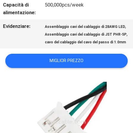
NOTIZIE
Capacità di
500,000pcs/week
alimentazione:
CASI
Evidenziare:
,
Assemblaggio cavi del cablaggio di 28AWG LED
,
Assemblaggio cavi del cablaggio di JST PHR-5P
cavo del cablaggio del cavo del passo di 1.0mm
CHIEDI
UN
MIGLIOR PREZZO
PREVENTIVO
MAPPA
DEL
SITO