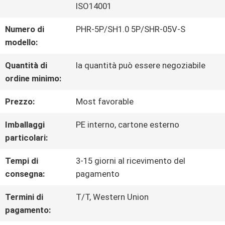
ISO14001
VISITA
Numero di
PHR-5P/SH1.0 5P/SHR-05V-S
modello:
DELLA
Quantità di
la quantità può essere negoziabile
FABBRICA
ordine minimo:
Prezzo:
Most favorable
CONTROLLO
Imballaggi
PE interno, cartone esterno
DELLA
particolari:
QUALITÀ
Tempi di
3-15 giorni al ricevimento del
consegna:
pagamento
CONTATTACI
Termini di
T/T, Western Union
pagamento: