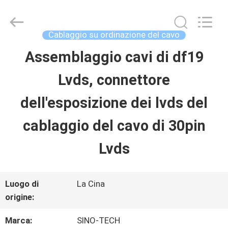
Shenzhen
Sino-
Media
Technology
Cablaggio su ordinazione del cavo
Co.,
Ltd..
Assemblaggio cavi di df19
CASA.
All
Rights
Lvds, connettore
Reserved.
PRODOTTI
dell'esposizione dei lvds del
cablaggio del cavo di 30pin
VIDEO
Lvds
SU
Luogo di
La Cina
DI
origine:
NOI
Marca:
SINO-TECH