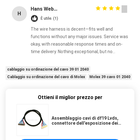
Hans Weber
H
È utile. (1)
The wire harness is decent—fits well and
functions without any major issues. Service was
okay, with reasonable response times and on-
time delivery. Nothing exceptional, but no
complaints either. Good enough overall.
cablaggio su ordinazione del cavo 39 01 2040
Cablaggio su ordinazione del cavo di Molex
Molex 39 cavo 01 2040
Ottieni il miglior prezzo per
Assemblaggio cavi di df19 Lvds,
connettore dell'esposizione dei
lvds del cablaggio del cavo di
30pin Lvds