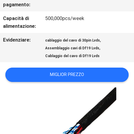
NOTIZIE
pagamento:
Capacità di
500,000pcs/week
CASI
alimentazione:
Evidenziare:
,
cablaggio del cavo di 30pin Lvds
CHIEDI
,
Assemblaggio cavi di Df19 Lvds
Cablaggio del cavo di Df19 Lvds
UN
PREVENTIVO
MIGLIOR PREZZO
MAPPA
DEL
SITO