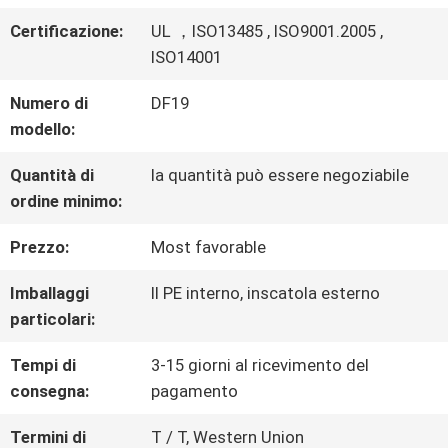
Certificazione:
UL ，ISO13485 , ISO9001.2005 ,
VISITA
ISO14001
DELLA
Numero di
DF19
modello:
FABBRICA
Quantità di
la quantità può essere negoziabile
ordine minimo:
CONTROLLO
Prezzo:
Most favorable
DELLA
Imballaggi
Il PE interno, inscatola esterno
QUALITÀ
particolari:
Tempi di
3-15 giorni al ricevimento del
CONTATTACI
consegna:
pagamento
Termini di
T / T, Western Union