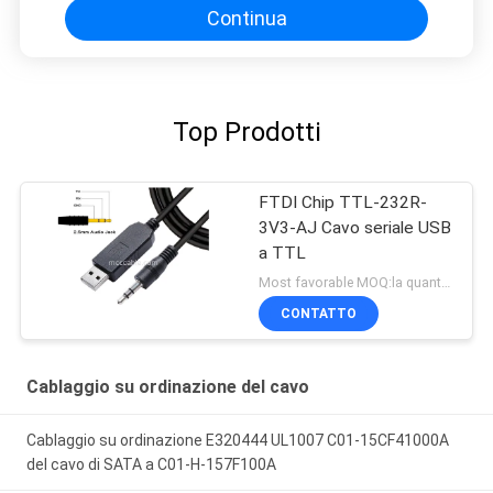
Continua
Top Prodotti
FTDI Chip TTL-232R-
3V3-AJ Cavo seriale USB
a TTL
Most favorable MOQ:la quantità può essere negoziabile ((Solo azienda, invece di uso personale)
CONTATTO
Cablaggio su ordinazione del cavo
Cablaggio su ordinazione E320444 UL1007 C01-15CF41000A
del cavo di SATA a C01-H-157F100A