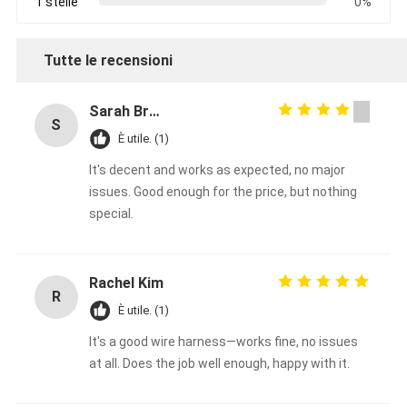
1 stelle
0%
Tutte le recensioni
Sarah Brown
S
È utile. (1)
It's decent and works as expected, no major
issues. Good enough for the price, but nothing
special.
Rachel Kim
R
È utile. (1)
It's a good wire harness—works fine, no issues
at all. Does the job well enough, happy with it.