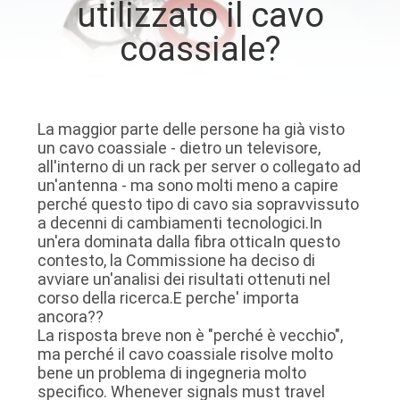
utilizzato il cavo
DELLA
coassiale?
FABBRICA
CONTROLLO
DELLA
La maggior parte delle persone ha già visto
un cavo coassiale - dietro un televisore,
QUALITÀ
all'interno di un rack per server o collegato ad
un'antenna - ma sono molti meno a capire
perché questo tipo di cavo sia sopravvissuto
CONTATTACI
a decenni di cambiamenti tecnologici.In
un'era dominata dalla fibra otticaIn questo
contesto, la Commissione ha deciso di
NOTIZIE
avviare un'analisi dei risultati ottenuti nel
corso della ricerca.E perche' importa
ancora??
CASI
La risposta breve non è "perché è vecchio",
ma perché il cavo coassiale risolve molto
bene un problema di ingegneria molto
CHIEDI
specifico. Whenever signals must travel