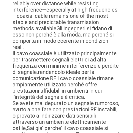
reliably over distance while resisting
UN
interference—especially at high frequencies
PREVENTIVO
—coaxial cable remains one of the most
stable and predictable transmission
methods availableGli ingegneri si fidano di
SITEMAP
esso non perché è alla moda, ma perché si
comporta in modo coerente in condizioni
reali.
POLITICA
Il cavo coassiale è utilizzato principalmente
per trasmettere segnali elettrici ad alta
SULLA
frequenza con minime interferenze e perdite
di segnale.rendendolo ideale per la
PRIVACY
comunicazione RFIl cavo coassiale rimane
ampiamente utilizzato perché offre
prestazioni affidabili in ambienti in cui
l'integrità del segnale è critica.
Se avete mai depurato un segnale rumoroso,
avuto a che fare con prestazioni RF instabili,
o provato a indirizzare dati sensibili
attraverso un ambiente elettricamente
ostile,Sai gia' perche' il cavo coassiale si