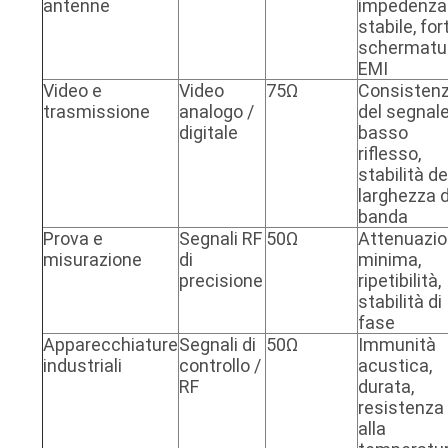
antenne
impedenza
stabile, for
schermatu
EMI
Video e
Video
75Ω
Consisten
trasmissione
analogo /
del segnale
digitale
basso
riflesso,
stabilità de
larghezza d
banda
Prova e
Segnali RF
50Ω
Attenuazi
misurazione
di
minima,
precisione
ripetibilità,
stabilità di
fase
Apparecchiature
Segnali di
50Ω
Immunità
industriali
controllo /
acustica,
RF
durata,
resistenza
alla