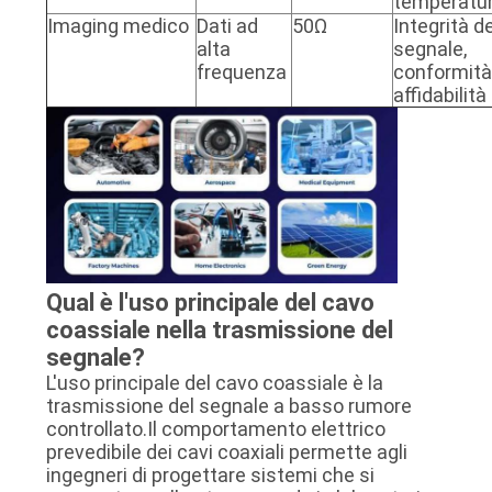
temperatu
Imaging medico
Dati ad
50Ω
Integrità de
alta
segnale,
frequenza
conformità
affidabilità
Qual è l'uso principale del cavo
coassiale nella trasmissione del
segnale?
L'uso principale del cavo coassiale è la
trasmissione del segnale a basso rumore
controllato.Il comportamento elettrico
prevedibile dei cavi coaxiali permette agli
ingegneri di progettare sistemi che si