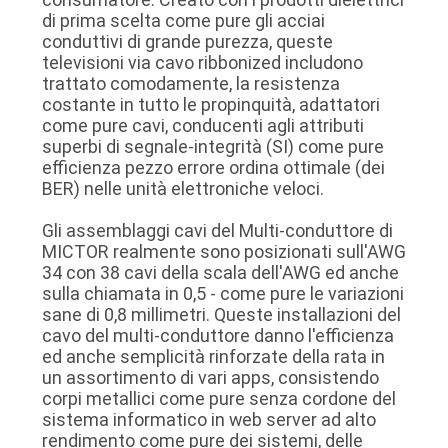
UN
di prima scelta come pure gli acciai
conduttivi di grande purezza, queste
PREVENTIVO
televisioni via cavo ribbonized includono
trattato comodamente, la resistenza
costante in tutto le propinquità, adattatori
MAPPA
come pure cavi, conducenti agli attributi
superbi di segnale-integrità (SI) come pure
DEL
efficienza pezzo errore ordina ottimale (dei
SITO
BER) nelle unità elettroniche veloci.
Gli assemblaggi cavi del Multi-conduttore di
POLITICA
MICTOR realmente sono posizionati sull'AWG
34 con 38 cavi della scala dell'AWG ed anche
SULLA
sulla chiamata in 0,5 - come pure le variazioni
sane di 0,8 millimetri. Queste installazioni del
PRIVACY
cavo del multi-conduttore danno l'efficienza
ed anche semplicità rinforzate della rata in
un assortimento di vari apps, consistendo
corpi metallici come pure senza cordone del
sistema informatico in web server ad alto
rendimento come pure dei sistemi, delle