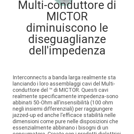
Multi-conduttore di
DELLA
MICTOR
FABBRICA
diminuiscono le
CONTROLLO
diseguaglianze
DELLA
dell'impedenza
QUALITÀ
CONTATTACI
Interconnects a banda larga realmente sta
lanciando i loro assemblaggi cavi del Multi-
conduttore del ™ di MICTOR. Questi cavi
NOTIZIE
realmente specificamente impedenza-sono
abbinati 50-Ohm all'insensibilità (100 ohm
negli insiemi differenziali) per raggiungere
CASI
jazzed-up ed anche l'efficace stabilità nelle
dimensioni come pure nelle disposizioni che
essenzialmente abbinano i bisogni di un
CHIEDI
consumatore. Creato con i prodotti dielettrici