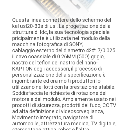
DELLA
FABBRICA
Questa linea connettore dello schermo del
kel usl20-30s di usi. La progettazione della
CONTROLLO
struttura di Idc, la sua tecnologia speciale
pricipalmente è utilizzata nel modulo della
DELLA
macchina fotografica di SONY,
cablaggio esterno del diametro 42#: 7/0.025
QUALITÀ
il cavo coassiale di 0.26MM (50Ω) grigio,
nastro del teflon del nastro del nano-
KAPTON degli accessori, il processo di
CONTATTACI
personalizzazione della specificazione è
ingombrante ed ora molti produttori lo
utilizzano nei lotti con la prestazione stabile.
NOTIZIE
Soddisfaccia le richieste di rotazione del
motore e del modulo. Ampiamente usato nei
prodotti di sicurezza, prodotti del fuco, CCTV
CASI
ad alta definizione di videosorveglianza,
Movimento integrato, navigatore di
automobile, attrezzatura medica, TV digitale,
CHIEDI
stampatrice ottica, robot e l'altra