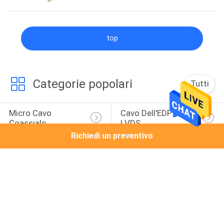
top
Categorie popolari
Tutti
Micro Cavo 
Cavo Dell'EDP Di 
Coassiale
LVDS
Richiedi un preventivo
Assemblaggio Cavi 
Cavo MIPI
Di LVDS
Cablaggio Su 
Cavi Thunderbolt 4
Ordinazione Del 
Cavo
Cablaggio Del Cavo 
Assemblaggio Cavi 
Di JST
Del Molex