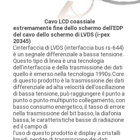
DELLA
FABBRICA
Cavo LCD coassiale
estremamente fine dello schermo dell'EDP
CONTROLLO
del cavo dello schermo di LVDS (i-pex
20345)
DELLA
L'interfaccia di LVDS (interfaccia bus rs-644)
è un segnale differenziale a bassa tensione.
QUALITÀ
Questo tipo di linea è una tecnologia
dell'interfaccia e della trasmissione dei dati
quello è emerso nella tecnologia 1990s.Core
CONTATTACI
di questo prodotto è la trasmissione dei dati
differenziale ad alta velocità dell'oscillazione
di bassa tensione, può raggiungere il punto a
NOTIZIE
punto o punto-multipunto collegamento, con
basso consumo energetico, il tasso di errore
nella trasmissione del bit basso, la diafonia
CASI
bassa, le caratteristiche basse di radiazione
ed il campo di
l'uso di questo prodotto è display a cristalli
CHIEDI
liquidi, perdite di trasmissione dei dati