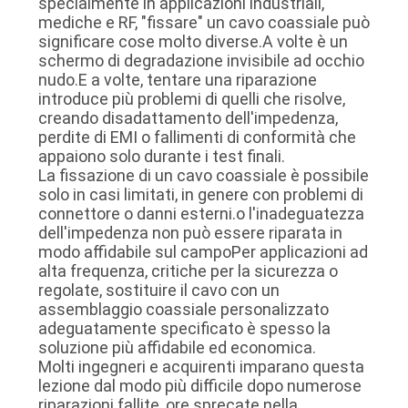
specialmente in applicazioni industriali,
UN
mediche e RF, "fissare" un cavo coassiale può
significare cose molto diverse.A volte è un
PREVENTIVO
schermo di degradazione invisibile ad occhio
nudo.E a volte, tentare una riparazione
introduce più problemi di quelli che risolve,
SITEMAP
creando disadattamento dell'impedenza,
perdite di EMI o fallimenti di conformità che
appaiono solo durante i test finali.
POLITICA
La fissazione di un cavo coassiale è possibile
SULLA
solo in casi limitati, in genere con problemi di
connettore o danni esterni.o l'inadeguatezza
PRIVACY
dell'impedenza non può essere riparata in
modo affidabile sul campoPer applicazioni ad
alta frequenza, critiche per la sicurezza o
regolate, sostituire il cavo con un
assemblaggio coassiale personalizzato
adeguatamente specificato è spesso la
soluzione più affidabile ed economica.
Molti ingegneri e acquirenti imparano questa
lezione dal modo più difficile dopo numerose
riparazioni fallite, ore sprecate nella