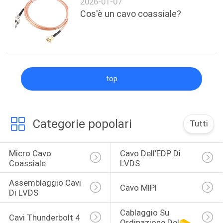
2026-01-07
Cos'è un cavo coassiale?
top
Categorie popolari
Tutti
Micro Cavo 
Cavo Dell'EDP Di 
Coassiale
LVDS
Assemblaggio Cavi 
Cavo MIPI
Di LVDS
Cablaggio Su 
Cavi Thunderbolt 4
Ordinazione Del 