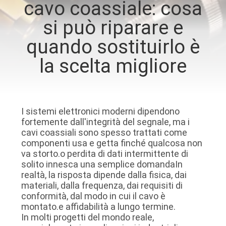
cavo coassiale: cosa
DELLA
si può riparare e
FABBRICA
quando sostituirlo è
CONTROLLO
la scelta migliore
DELLA
QUALITÀ
I sistemi elettronici moderni dipendono
CONTATTACI
fortemente dall'integrità del segnale, ma i
cavi coassiali sono spesso trattati come
componenti usa e getta finché qualcosa non
NOTIZIE
va storto.o perdita di dati intermittente di
solito innesca una semplice domandaIn
realtà, la risposta dipende dalla fisica, dai
CASI
materiali, dalla frequenza, dai requisiti di
conformità, dal modo in cui il cavo è
montato.e affidabilità a lungo termine.
In molti progetti del mondo reale,
CHIEDI