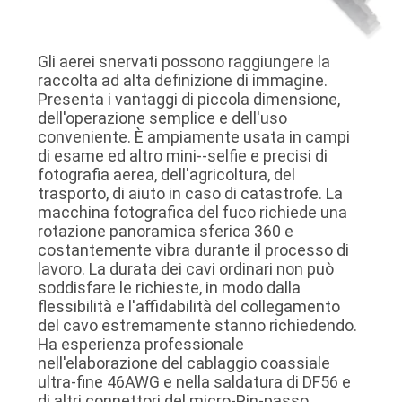
DELLA
FABBRICA
Gli aerei snervati possono raggiungere la
raccolta ad alta definizione di immagine.
CONTROLLO
Presenta i vantaggi di piccola dimensione,
dell'operazione semplice e dell'uso
DELLA
conveniente. È ampiamente usata in campi
di esame ed altro mini--selfie e precisi di
QUALITÀ
fotografia aerea, dell'agricoltura, del
trasporto, di aiuto in caso di catastrofe. La
macchina fotografica del fuco richiede una
CONTATTACI
rotazione panoramica sferica 360 e
costantemente vibra durante il processo di
lavoro. La durata dei cavi ordinari non può
NOTIZIE
soddisfare le richieste, in modo dalla
flessibilità e l'affidabilità del collegamento
del cavo estremamente stanno richiedendo.
CASI
Ha esperienza professionale
nell'elaborazione del cablaggio coassiale
ultra-fine 46AWG e nella saldatura di DF56 e
CHIEDI
di altri connettori del micro-Pin-passo.