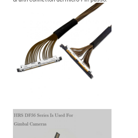
UN
PREVENTIVO
MAPPA
DEL
SITO
POLITICA
SULLA
PRIVACY